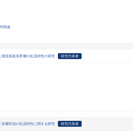
科学関連
た潮流海底境界層の乱流特性の研究
研究代表者
と深層対流の乱流特性に関する研究
研究代表者