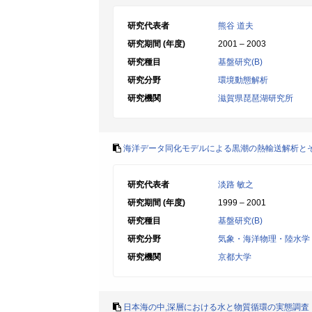
研究代表者
熊谷 道夫
研究期間 (年度)
2001 – 2003
研究種目
基盤研究(B)
研究分野
環境動態解析
研究機関
滋賀県琵琶湖研究所
海洋データ同化モデルによる黒潮の熱輸送解析と
研究代表者
淡路 敏之
研究期間 (年度)
1999 – 2001
研究種目
基盤研究(B)
研究分野
気象・海洋物理・陸水学
研究機関
京都大学
日本海の中,深層における水と物質循環の実態調査