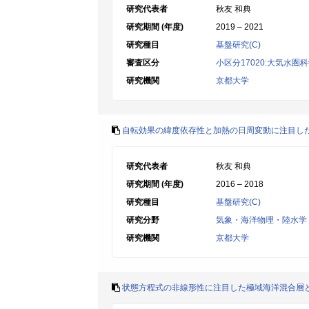
研究代表者
秋友 和典
研究期間 (年度)
2019 – 2021
研究種目
基盤研究(C)
審査区分
小区分17020:大気水圏
研究機関
京都大学
自転効果の緯度依存性と加熱の日周変動に注目し
研究代表者
秋友 和典
研究期間 (年度)
2016 – 2018
研究種目
基盤研究(C)
研究分野
気象・海洋物理・陸水学
研究機関
京都大学
状態方程式の非線形性に注目した極域海洋混合層