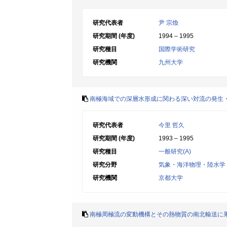
研究代表者
尹 宗煥
研究期間 (年度)
1994 – 1995
研究種目
国際学術研究
研究機関
九州大学
南極海域での深層水形成に関わる深い対流の発生
研究代表者
今里 哲久
研究期間 (年度)
1993 – 1995
研究種目
一般研究(A)
研究分野
気象・海洋物理・陸水学
研究機関
京都大学
南極周極流の変動機構とその熱物質の南北輸送に