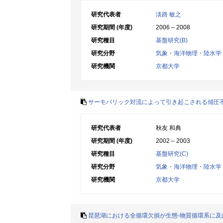
研究代表者
淡路 敏之
研究期間 (年度)
2006 – 2008
研究種目
基盤研究(B)
研究分野
気象・海洋物理・陸水学
研究機関
京都大学
サーモバリック対流によって引き起こされる傾圧
研究代表者
秋友 和典
研究期間 (年度)
2002 – 2003
研究種目
基盤研究(C)
研究分野
気象・海洋物理・陸水学
研究機関
京都大学
琵琶湖における全循環欠損が生態-物質循環系に