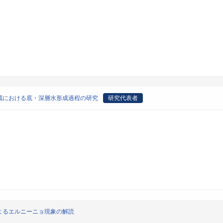
域における底・深層水形成過程の研究
研究代表者
よるエルニーニョ現象の解読