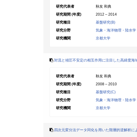
研究代表者
秋友 和典
研究期間 (年度)
2012 – 2014
研究種目
基盤研究(B)
研究分野
気象・海洋物理・陸水学
研究機関
京都大学
対流と傾圧不安定の相互作用に注目した高緯度海
研究代表者
秋友 和典
研究期間 (年度)
2008 – 2010
研究種目
基盤研究(C)
研究分野
気象・海洋物理・陸水学
研究機関
京都大学
四次元変分法データ同化を用いた階層的逆解析に