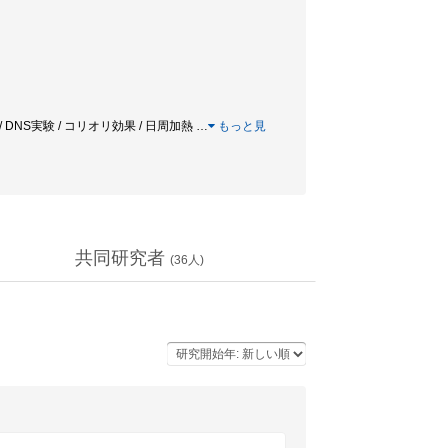
 DNS実験 / コリオリ効果 / 日周加熱
…
もっと見
共同研究者
(
36
人)