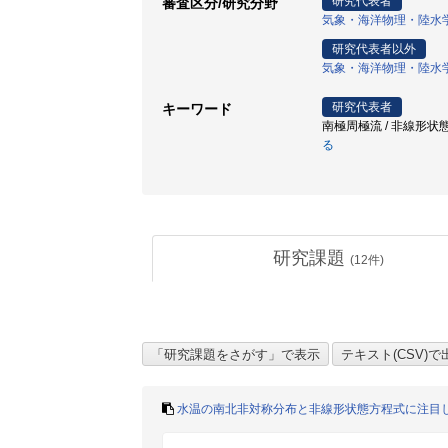
研究代表者
審査区分/研究分野
気象・海洋物理・陸水
研究代表者以外
気象・海洋物理・陸水
研究代表者
キーワード
南極周極流 / 非線形状態
る
研究課題
(
12
件)
水温の南北非対称分布と非線形状態方程式に注目