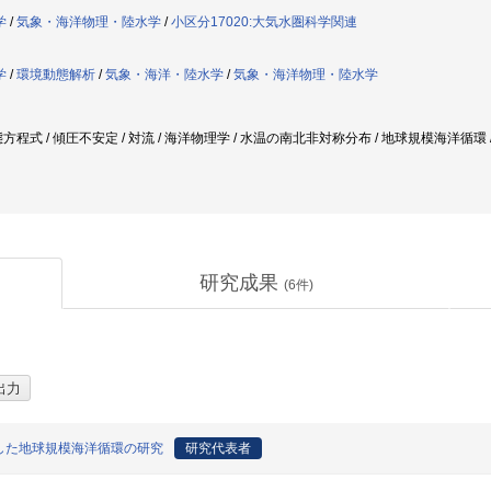
学
/
気象・海洋物理・陸水学
/
小区分17020:大気水圏科学関連
学
/
環境動態解析
/
気象・海洋・陸水学
/
気象・海洋物理・陸水学
方程式 / 傾圧不安定 / 対流 / 海洋物理学 / 水温の南北非対称分布 / 地球規模海洋循環 /
研究成果
(
6
件)
した地球規模海洋循環の研究
研究代表者