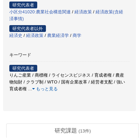
研究代表者
小区分41020:農業社会構造関連
/
経済政策
/
経済政策(含経
済事情)
研究代表者以外
経済史
/
経済政策
/
農業経済学
/
商学
キーワード
研究代表者
りんご産業 / 商標権 / ライセンスビジネス / 育成者権 / 農産
物知財 / クラブ制 / WTO / 国有企業改革 / 経営者支配 / 強い
育成者権
…
もっと見る
研究課題
(
13
件)