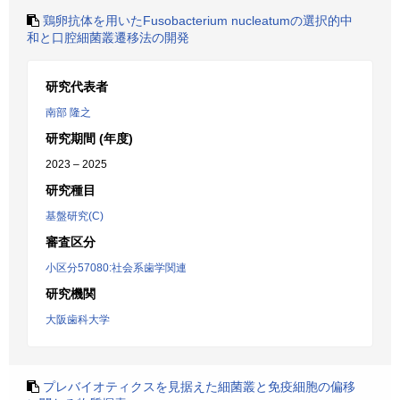
鶏卵抗体を用いたFusobacterium nucleatumの選択的中
和と口腔細菌叢遷移法の開発
研究代表者
南部 隆之
研究期間 (年度)
2023 – 2025
研究種目
基盤研究(C)
審査区分
小区分57080:社会系歯学関連
研究機関
大阪歯科大学
プレバイオティクスを見据えた細菌叢と免疫細胞の偏移