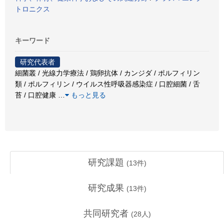
トロニクス
キーワード
研究代表者
細菌叢 / 光線力学療法 / 鶏卵抗体 / カンジダ / ポルフィリン
類 / ポルフィリン / ウイルス性呼吸器感染症 / 口腔細菌 / 舌
苔 / 口腔健康
…
もっと見る
研究課題
(
13
件)
研究成果
(
13
件)
共同研究者
(
28
人)