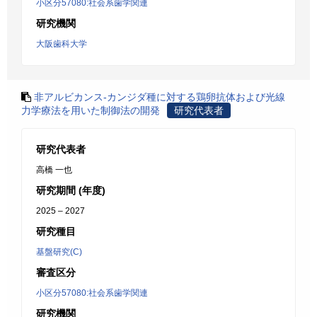
小区分57080:社会系歯学関連
研究機関
大阪歯科大学
非アルビカンス-カンジダ種に対する鶏卵抗体および光線
力学療法を用いた制御法の開発
研究代表者
研究代表者
高橋 一也
研究期間 (年度)
2025 – 2027
研究種目
基盤研究(C)
審査区分
小区分57080:社会系歯学関連
研究機関