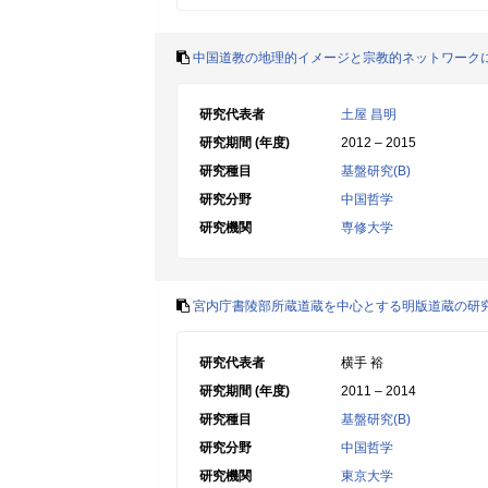
中国道教の地理的イメージと宗教的ネットワーク
研究代表者
土屋 昌明
研究期間 (年度)
2012 – 2015
研究種目
基盤研究(B)
研究分野
中国哲学
研究機関
専修大学
宮内庁書陵部所蔵道蔵を中心とする明版道蔵の研
研究代表者
横手 裕
研究期間 (年度)
2011 – 2014
研究種目
基盤研究(B)
研究分野
中国哲学
研究機関
東京大学