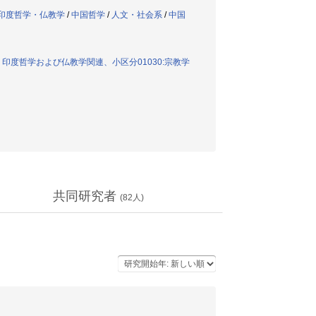
印度哲学・仏教学
/
中国哲学
/
人文・社会系
/
中国
、印度哲学および仏教学関連、小区分01030:宗教学
共同研究者
(
82
人)