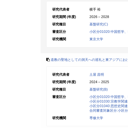
研究代表者
横手 裕
研究期間 (年度)
2026 – 2028
研究種目
基盤研究(C)
審査区分
小区分01020:中国哲
研究機関
東京大学
道教の聖地としての洞天への巡礼と東アジアにお
研究代表者
土屋 昌明
研究期間 (年度)
2024 – 2025
研究種目
基盤研究(B)
審査区分
小区分01020:中国哲
小区分01030:宗教学関連
小区分01040:思想史関連
合同審査対象区分:小区分0
研究機関
専修大学