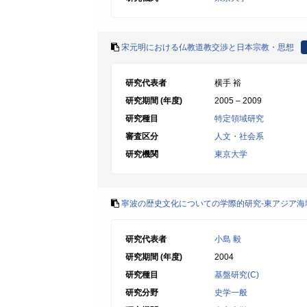
宋元明における仏教道教交渉と日本宗教・思想
研究代表者
横手 裕
研究期間 (年度)
2005 – 2009
研究種目
特定領域研究
審査区分
人文・社会系
研究機関
東京大学
寧波の歴史文化についての学際的研究-東アジア
研究代表者
小島 毅
研究期間 (年度)
2004
研究種目
基盤研究(C)
研究分野
史学一般