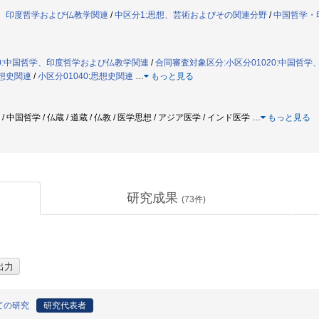
哲学、印度哲学および仏教学関連
/
中区分1:思想、芸術およびその関連分野
/
中国哲学・
20:中国哲学、印度哲学および仏教学関連
/
合同審査対象区分:小区分01020:中国哲学
思想史関連
/
小区分01040:思想史関連
…
もっと見る
 / 中国哲学 / 仏蔵 / 道蔵 / 仏教 / 医学思想 / アジア医学 / インド医学
…
もっと見る
研究成果
(
73
件)
ての研究
研究代表者