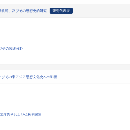
動規範、及びその思想史的研究
研究代表者
よびその関連分野
よびその東アジア思想文化史への影響
学、印度哲学および仏教学関連