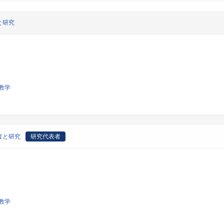
と研究
教学
査と研究
研究代表者
教学