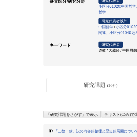
研究代表者
審査区分/研究分野
小区分01020:中国
哲学
研究代表者以外
中国哲学
/
小区分010
関連、小区分01040:
研究代表者
キーワード
道教 / 大蔵経 / 中国思想
研究課題
(
16
件)
「三教一致」説の内容的整理と歴史的展開につい