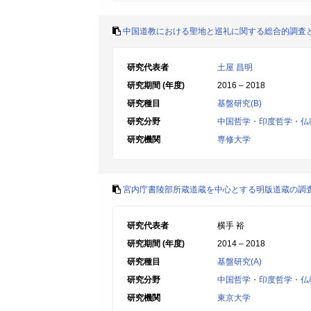
中国道教における聖地と巡礼に関する総合的調査
研究代表者
土屋 昌明
研究期間 (年度)
2016 – 2018
研究種目
基盤研究(B)
研究分野
中国哲学・印度哲学・仏
研究機関
専修大学
宮内庁書陵部所蔵道蔵を中心とする明版道蔵の調
研究代表者
横手 裕
研究期間 (年度)
2014 – 2018
研究種目
基盤研究(A)
研究分野
中国哲学・印度哲学・仏
研究機関
東京大学