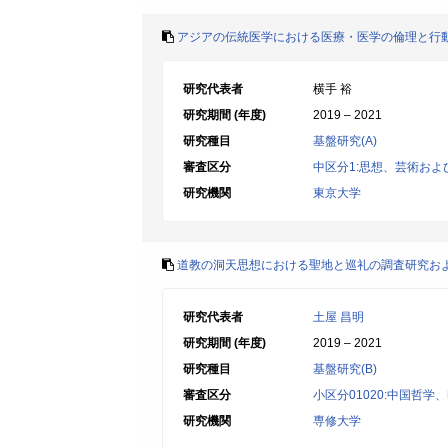
アジアの伝統医学における医療・医学の倫理と行
研究代表者
横手 裕
研究期間 (年度)
2019 – 2021
研究種目
基盤研究(A)
審査区分
中区分1:思想、芸術お
研究機関
東京大学
道教の洞天思想における聖地と巡礼の調査研究お
研究代表者
土屋 昌明
研究期間 (年度)
2019 – 2021
研究種目
基盤研究(B)
審査区分
小区分01020:中国哲
研究機関
専修大学