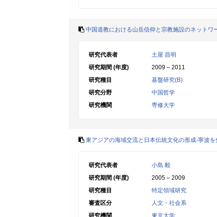
中国道教における山岳信仰と宗教施設のネットワ
研究代表者
土屋 昌明
研究期間 (年度)
2009 – 2011
研究種目
基盤研究(B)
研究分野
中国哲学
研究機関
専修大学
東アジアの海域交流と日本伝統文化の形成‐寧波を
研究代表者
小島 毅
研究期間 (年度)
2005 – 2009
研究種目
特定領域研究
審査区分
人文・社会系
研究機関
東京大学