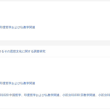
学、印度哲学および仏教学関連
けるその思想文化に関する調査研究
学、印度哲学および仏教学関連
1020:中国哲学、印度哲学および仏教学関連、小区分01030:宗教学関連、小区分01