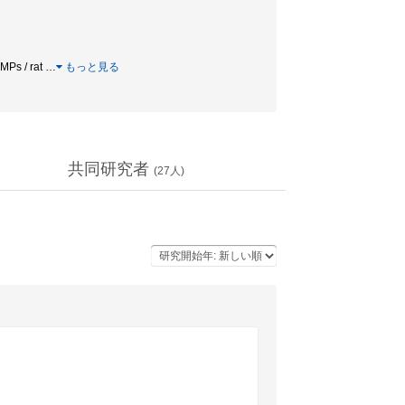
s / rat
…
もっと見る
共同研究者
(
27
人)