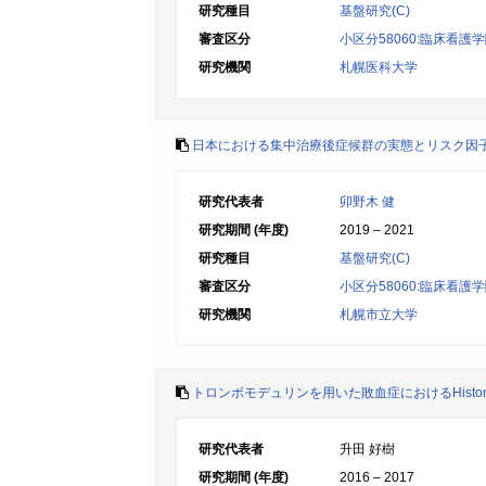
研究種目
基盤研究(C)
審査区分
小区分58060:臨床看護
研究機関
札幌医科大学
日本における集中治療後症候群の実態とリスク因
研究代表者
卯野木 健
研究期間 (年度)
2019 – 2021
研究種目
基盤研究(C)
審査区分
小区分58060:臨床看護
研究機関
札幌市立大学
トロンボモデュリンを用いた敗血症におけるHisto
研究代表者
升田 好樹
研究期間 (年度)
2016 – 2017