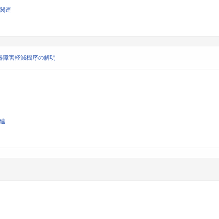
学関連
と臓器障害軽減機序の解明
関連