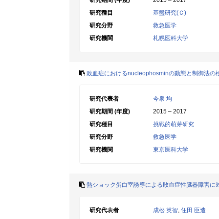
研究期間 (年度)
2015 – 2017
研究種目
基盤研究(Ｃ)
研究分野
救急医学
研究機関
札幌医科大学
敗血症におけるnucleophosminの動態と制御法の
研究代表者
今泉 均
研究期間 (年度)
2015 – 2017
研究種目
挑戦的萌芽研究
研究分野
救急医学
研究機関
東京医科大学
熱ショック蛋白室誘導による敗血症性臓器障害に
研究代表者
成松 英智
,
住田 臣造