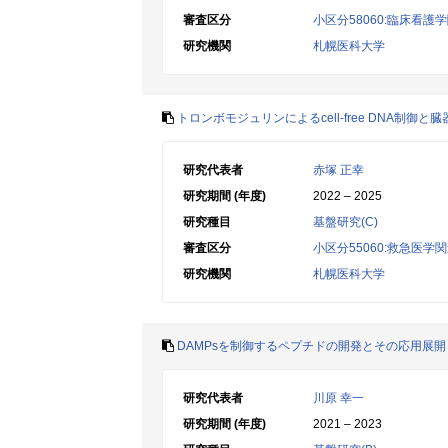
審査区分
小区分58060:臨床看護
研究機関
札幌医科大学
トロンボモジュリンによるcell-free DNA制御
研究代表者
赤塚 正幸
研究期間 (年度)
2022 – 2025
研究種目
基盤研究(C)
審査区分
小区分55060:救急医学
研究機関
札幌医科大学
DAMPsを制御するペプチドの開発とその応用展開
研究代表者
川原 幸一
研究期間 (年度)
2021 – 2023