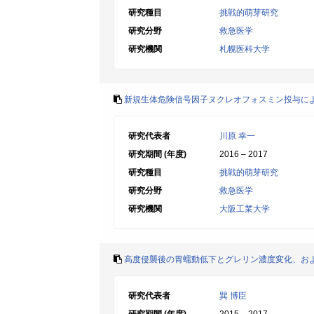
研究種目
挑戦的萌芽研究
研究分野
救急医学
研究機関
札幌医科大学
新規生体危険信号因子ヌクレオフォスミン投与に
研究代表者
川原 幸一
研究期間 (年度)
2016 – 2017
研究種目
挑戦的萌芽研究
研究分野
救急医学
研究機関
大阪工業大学
高度侵襲後の胃蠕動低下とグレリン濃度変化、お
研究代表者
巽 博臣