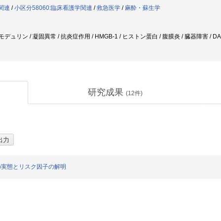
学関連
/
小区分58060:臨床看護学関連
/
救急医学
/
麻酔・蘇生学
モデュリン / 凝固異常 / 抗炎症作用 / HMGB-1 / ヒストン蛋白 / 腹膜炎 / 臓器障害 / DAMP
研究成果
(
12
件)
の実態とリスク因子の解明