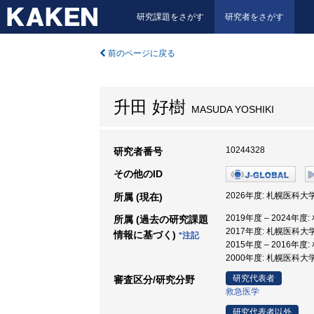
研究課題をさがす
研究者をさがす
前のページに戻る
升田 好樹
MASUDA YOSHIKI
10244328
研究者番号
その他のID
2026年度: 札幌医科大学
所属 (現在)
2019年度 – 2024年度
所属 (過去の研究課題
2017年度: 札幌医科大学
情報に基づく)
*注記
2015年度 – 2016年
2000年度: 札幌医科大学
研究代表者
審査区分/研究分野
救急医学
研究代表者以外