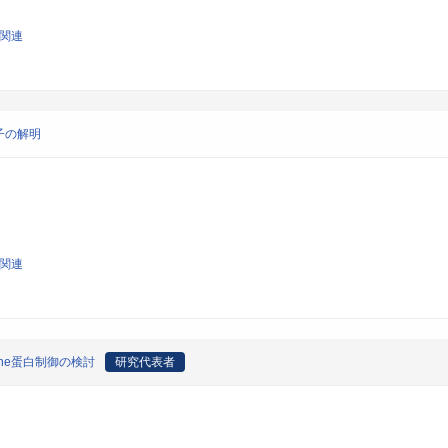
学関連
子の解明
学関連
ne蛋白制御の検討
研究代表者