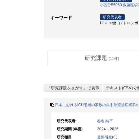
小区分55060:救急医
研究代表者
キーワード
Histone蛋白 / トロンボ
研究課題
(
11
件)
日本におけるICU患者の家族の集中治療後症候群
研究代表者
春名 純平
研究期間 (年度)
2024 – 2026
研究種目
基盤研究(C)