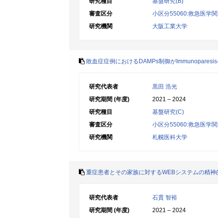
研究種目
基盤研究(B)
審査区分
小区分55060:救急医学
研究機関
大阪工業大学
敗血症症例におけるDAMPs制御がImmunopares
研究代表者
黒田 浩光
研究期間 (年度)
2021 – 2024
研究種目
基盤研究(C)
審査区分
小区分55060:救急医学
研究機関
札幌医科大学
重症患者とその家族に対するWEBシステムの精神
研究代表者
石貫 智裕
研究期間 (年度)
2021 – 2024