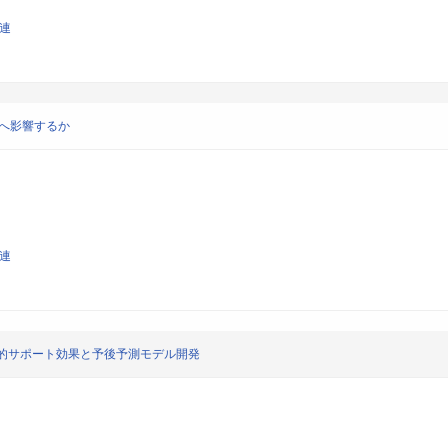
関連
isへ影響するか
関連
的サポート効果と予後予測モデル開発