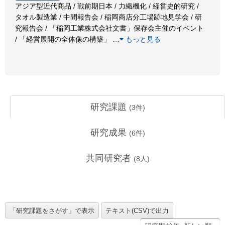
アジア型近代商品 / 戦前期日本 / 力織機化 / 経営史的研究 /
タオル製造業 / 中間報告会 / 稲岡商店分工場跡地見学会 / 研
究報告会 / 「稲岡工業株式会社文書」保存会主催のイベント
/ 「経営展開の全体像の構築」
…
もっと見る
研究課題
(
3
件)
研究成果
(
6
件)
共同研究者
(
8
人)