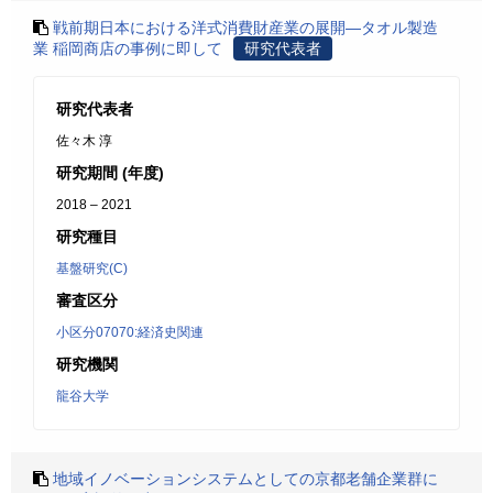
戦前期日本における洋式消費財産業の展開―タオル製造
業 稲岡商店の事例に即して
研究代表者
研究代表者
佐々木 淳
研究期間 (年度)
2018 – 2021
研究種目
基盤研究(C)
審査区分
小区分07070:経済史関連
研究機関
龍谷大学
地域イノベーションシステムとしての京都老舗企業群に