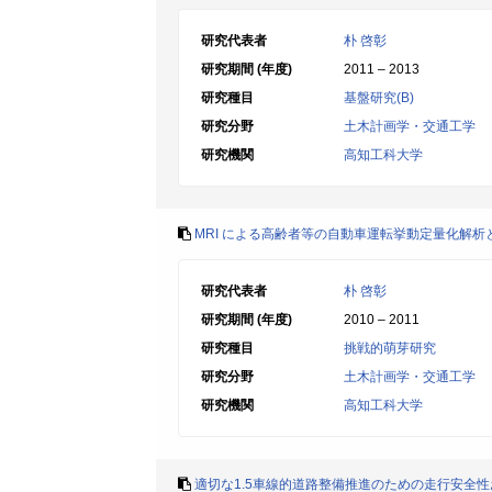
研究代表者
朴 啓彰
研究期間 (年度)
2011 – 2013
研究種目
基盤研究(B)
研究分野
土木計画学・交通工学
研究機関
高知工科大学
MRI による高齢者等の自動車運転挙動定量化解析
研究代表者
朴 啓彰
研究期間 (年度)
2010 – 2011
研究種目
挑戦的萌芽研究
研究分野
土木計画学・交通工学
研究機関
高知工科大学
適切な1.5車線的道路整備推進のための走行安全