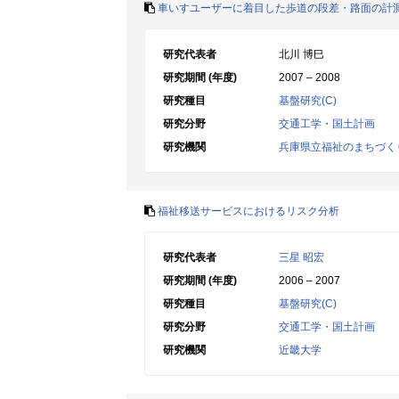
車いすユーザーに着目した歩道の段差・路面の計
研究代表者
北川 博巳
研究期間 (年度)
2007 – 2008
研究種目
基盤研究(C)
研究分野
交通工学・国土計画
研究機関
兵庫県立福祉のまちづく
福祉移送サービスにおけるリスク分析
研究代表者
三星 昭宏
研究期間 (年度)
2006 – 2007
研究種目
基盤研究(C)
研究分野
交通工学・国土計画
研究機関
近畿大学