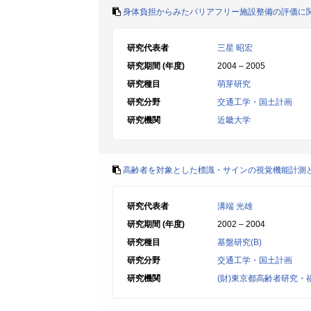
身体負担からみたバリアフリー施設整備の評価に
研究代表者
三星 昭宏
研究期間 (年度)
2004 – 2005
研究種目
萌芽研究
研究分野
交通工学・国土計画
研究機関
近畿大学
高齢者を対象とした標識・サインの視覚機能計測
研究代表者
溝端 光雄
研究期間 (年度)
2002 – 2004
研究種目
基盤研究(B)
研究分野
交通工学・国土計画
研究機関
(財)東京都高齢者研究・