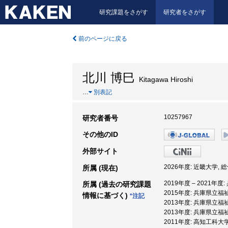
研究課題をさがす
研究者をさがす
前のページに戻る
北川 博巳
Kitagawa Hiroshi
…
別表記
10257967
研究者番号
その他のID
外部サイト
2026年度: 近畿大学,
所属 (現在)
2019年度 – 2021
所属 (過去の研究課題
2015年度: 兵庫県立
情報に基づく)
*注記
2013年度: 兵庫県立
2013年度: 兵庫県立
2011年度: 高知工科大