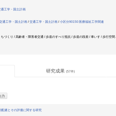
交通工学・国土計画
交通工学・国土計画
/
交通工学・国土計画
/
小区分90150:医療福祉工学関連
ちづくり / 高齢者・障害者交通 / 歩道のすべり抵抗 / 歩道の段差 / 車いす / 歩行空間
研究成果
(
57
件)
的配慮とその評価に関する研究