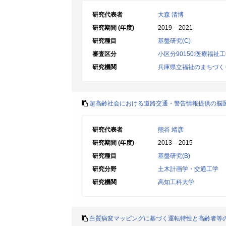
研究代表者
大森 清博
研究期間 (年度)
2019 – 2021
研究種目
基盤研究(C)
審査区分
小区分90150:医療福祉
研究機関
兵庫県立福祉のまちづく
超高齢社会における道路交通・警告情報提供の脳
研究代表者
熊谷 靖彦
研究期間 (年度)
2013 – 2015
研究種目
基盤研究(B)
研究分野
土木計画学・交通工学
研究機関
高知工科大学
白質病変マッピングに基づく運転特性と高齢者等