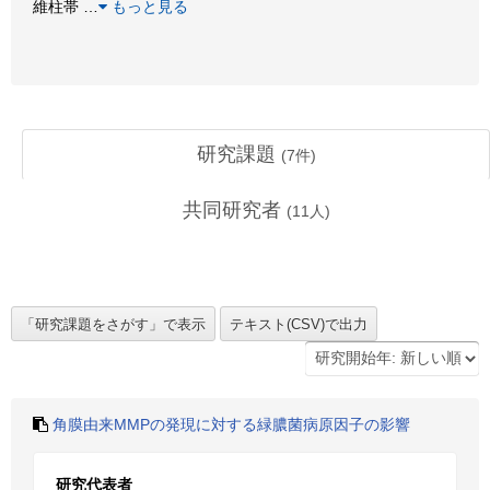
維柱帯
…
もっと見る
研究課題
(
7
件)
共同研究者
(
11
人)
角膜由来MMPの発現に対する緑膿菌病原因子の影響
研究代表者