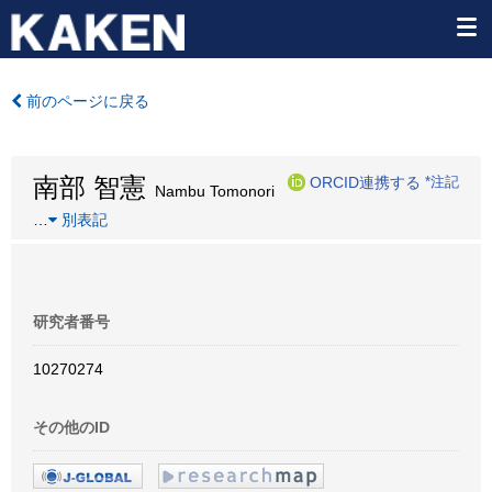
前のページに戻る
南部 智憲
ORCID連携する
*注記
Nambu Tomonori
…
別表記
研究者番号
10270274
その他のID