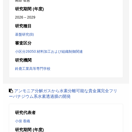
南部 智憲
研究期間 (年度)
2026 – 2029
研究種目
基盤研究(B)
審査区分
小区分26050:材料加工および組織制御関連
研究機関
鈴鹿工業高等専門学校
アンモニア分解ガスから水素分離可能な貴金属完全フリ
ーバナジウム系水素透過膜の開発
研究代表者
小俣 香織
研究期間 (年度)