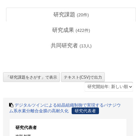
研究課題
(
20
件)
研究成果
(
422
件)
共同研究者
(
13
人)
デジタルツインによる結晶組織制御で実現するバナジウ
ム系水素分離合金膜の高耐久化
研究代表者
研究代表者