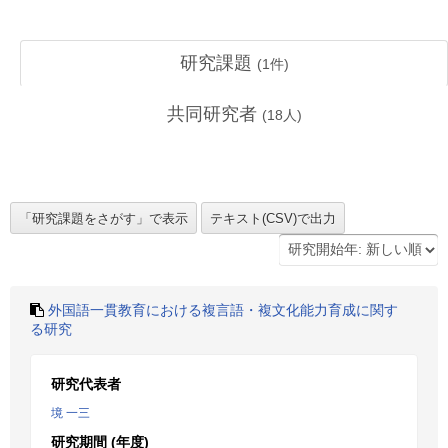
研究課題
(
1
件)
共同研究者
(
18
人)
外国語一貫教育における複言語・複文化能力育成に関す
る研究
研究代表者
境 一三
研究期間 (年度)