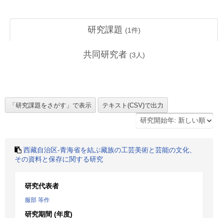
研究課題
(
1
件)
共同研究者
(
3
人)
西藏自治区-青海省を結ぶ藏族の工芸美術と芸能の文化、
その資料と保存に関する研究
研究代表者
服部 等作
研究期間 (年度)