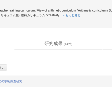
training curriculum / View of arithmetic curriculum / Arithmetic curriculum
キュラム観 / 教科カリキュラム / creativity
…
もっと見る
研究成果
(
44
件)
ての学術調査研究