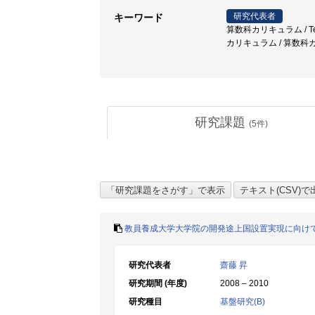
研究代表者
キーワード
算数科カリキュラム / Teacher 
カリキュラム / 算数科カリ
研究課題
(
5
件)
教員養成大学大学院の開発途上国設置実現に向け
研究代表者
齋藤 昇
研究期間 (年度)
2008 – 2010
研究種目
基盤研究(B)