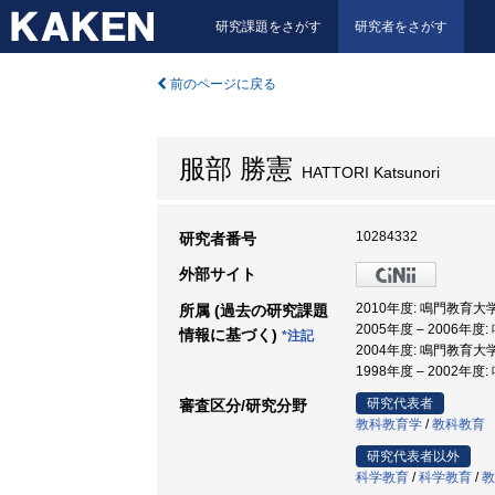
研究課題をさがす
研究者をさがす
前のページに戻る
服部 勝憲
HATTORI Katsunori
10284332
研究者番号
外部サイト
2010年度: 鳴門教育大
所属 (過去の研究課題
2005年度 – 2006
情報に基づく)
*注記
2004年度: 鳴門教育大
1998年度 – 2002年
研究代表者
審査区分/研究分野
教科教育学
/
教科教育
研究代表者以外
科学教育
/
科学教育
/
教