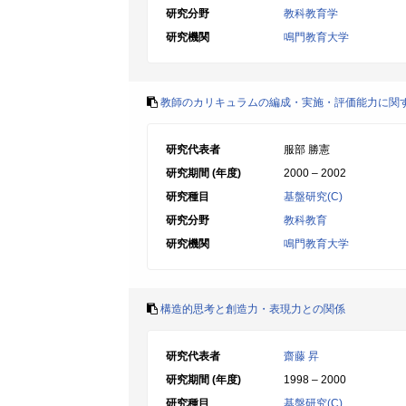
研究分野
教科教育学
研究機関
鳴門教育大学
教師のカリキュラムの編成・実施・評価能力に関
研究代表者
服部 勝憲
研究期間 (年度)
2000 – 2002
研究種目
基盤研究(C)
研究分野
教科教育
研究機関
鳴門教育大学
構造的思考と創造力・表現力との関係
研究代表者
齋藤 昇
研究期間 (年度)
1998 – 2000
研究種目
基盤研究(C)