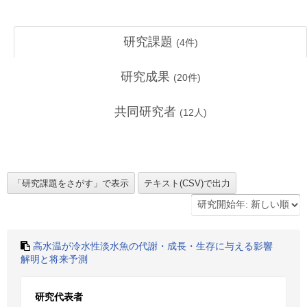
研究課題
(
4
件)
研究成果
(
20
件)
共同研究者
(
12
人)
高水温が冷水性淡水魚の代謝・成長・生存に与える影響
解明と将来予測
研究代表者