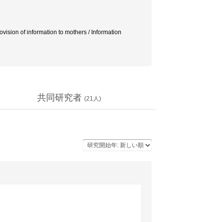
ion of information to mothers / Information
共同研究者
(
21
人)