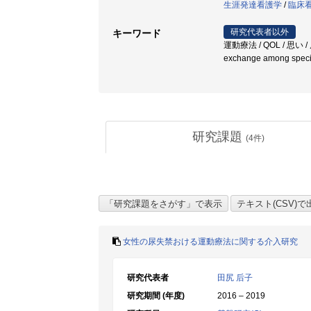
生涯発達看護学
/
臨床
研究代表者以外
キーワード
運動療法 / QOL / 思い / 尿失禁 
exchange among special
研究課題
(
4
件)
女性の尿失禁おける運動療法に関する介入研究
研究代表者
田尻 后子
研究期間 (年度)
2016 – 2019