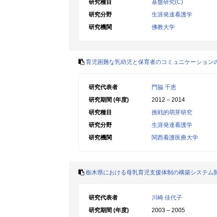
研究種目
基盤研究(C)
研究分野
生涯発達看護学
研究機関
佛教大学
育児困難な乳幼児と保育者のコミュニケーション
研究代表者
門脇 千恵
研究期間 (年度)
2012 – 2014
研究種目
挑戦的萌芽研究
研究分野
生涯発達看護学
研究機関
関西看護医療大学
栃木県における母乳育児支援体制の構築システム
研究代表者
川崎 佳代子
研究期間 (年度)
2003 – 2005