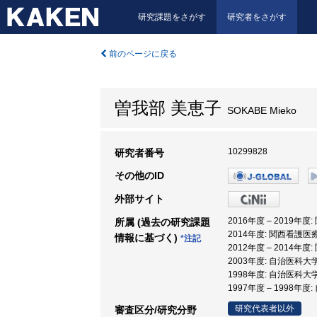
研究課題をさがす
研究者をさがす
前のページに戻る
曽我部 美恵子
SOKABE Mieko
10299828
研究者番号
その他のID
外部サイト
2016年度 – 2019年
所属 (過去の研究課題
2014年度: 関西看護医
情報に基づく)
*注記
2012年度 – 2014年
2003年度: 自治医科大学
1998年度: 自治医科大
1997年度 – 1998年
研究代表者以外
審査区分/研究分野