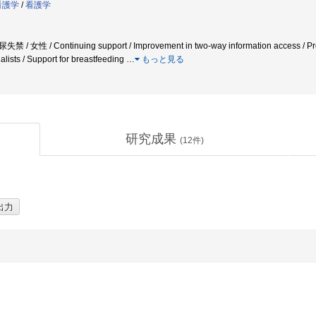
看護学
/
看護学
/ 女性 / Continuing support / Improvement in two-way information access / Provis
ists / Support for breastfeeding
…
もっと見る
研究成果
(
12
件)