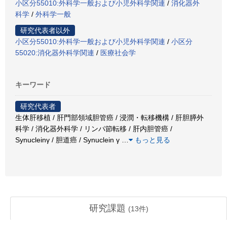
小区分55010:外科学一般および小児外科学関連
/
消化器外
科学
/
外科学一般
研究代表者以外
小区分55010:外科学一般および小児外科学関連
/
小区分
55020:消化器外科学関連
/
医療社会学
キーワード
研究代表者
生体肝移植 / 肝門部領域胆管癌 / 浸潤・転移機構 / 肝胆膵外
科学 / 消化器外科学 / リンパ節転移 / 肝内胆管癌 /
Synucleinγ / 胆道癌 / Synuclein γ
…
もっと見る
研究課題
(
13
件)