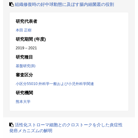
組織修復時の好中球動態に及ぼす腸内細菌叢の役割
研究代表者
本田 正樹
研究期間 (年度)
2019 – 2021
研究種目
基盤研究(B)
審査区分
小区分55010:外科学一般および小児外科学関連
研究機関
熊本大学
活性化ストローマ細胞とのクロストークを介した炎症性
発癌メカニズムの解明