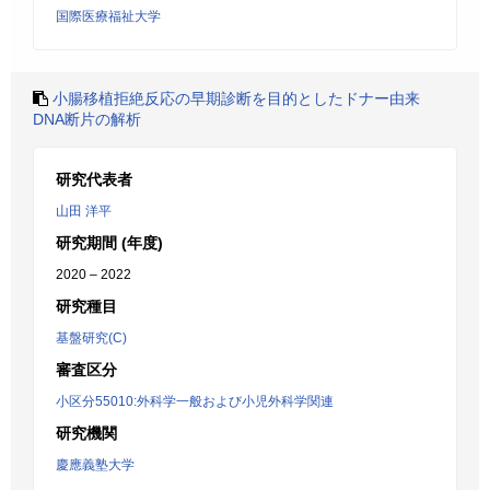
国際医療福祉大学
小腸移植拒絶反応の早期診断を目的としたドナー由来
DNA断片の解析
研究代表者
山田 洋平
研究期間 (年度)
2020 – 2022
研究種目
基盤研究(C)
審査区分
小区分55010:外科学一般および小児外科学関連
研究機関
慶應義塾大学