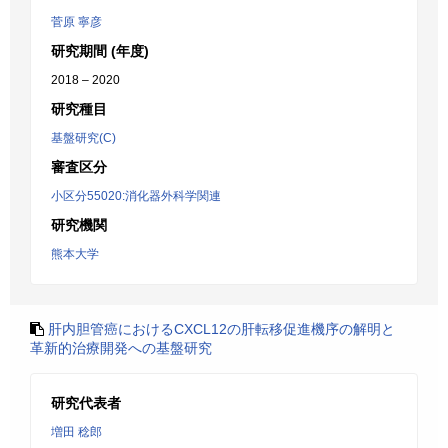
菅原 寧彦
研究期間 (年度)
2018 – 2020
研究種目
基盤研究(C)
審査区分
小区分55020:消化器外科学関連
研究機関
熊本大学
肝内胆管癌におけるCXCL12の肝転移促進機序の解明と
革新的治療開発への基盤研究
研究代表者
増田 稔郎