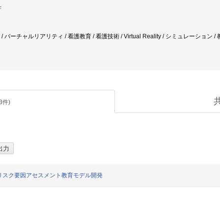
学
 / バーチャルリアリティ / 看護教育 / 看護技術 / Virtual Reality / シミュレーショ
3
件)
リスク要因アセスメント教育モデル開発