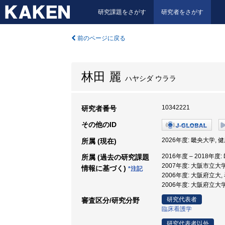
研究課題をさがす
研究者をさがす
前のページに戻る
林田 麗
ハヤシダ ウララ
10342221
研究者番号
その他のID
2026年度: 畿央大学, 
所属 (現在)
2016年度 – 2018年
所属 (過去の研究課題
2007年度: 大阪市立大学
情報に基づく)
*注記
2006年度: 大阪府立大,
2006年度: 大阪府立大学
研究代表者
審査区分/研究分野
臨床看護学
研究代表者以外