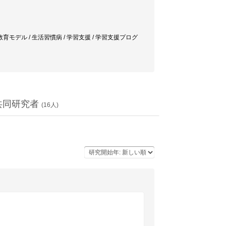
ン / 教育モデル / 生活習慣病 / 学習支援 / 学習支援プログ
共同研究者
(
16
人)