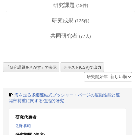
研究課題
(
19
件)
研究成果
(
125
件)
共同研究者
(
77
人)
海を走る多縦連結式プッシャー・バージの運動性能と連
結部荷重に関する包括的研究
研究代表者
佐野 将昭
研究期間 (年度)