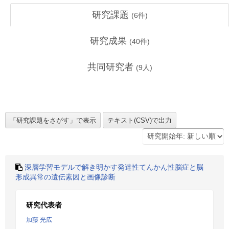
研究課題
(
6
件)
研究成果
(
40
件)
共同研究者
(
9
人)
深層学習モデルで解き明かす発達性てんかん性脳症と脳
形成異常の遺伝素因と画像診断
研究代表者
加藤 光広