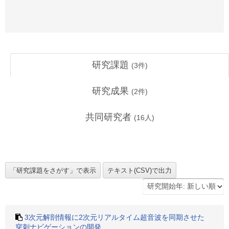
研究課題
(
3
件)
研究成果
(
2
件)
共同研究者
(
16
人)
3次元解剖情報に2次元リアルタイム超音波を同期させた
穿刺ナビゲーションの開発