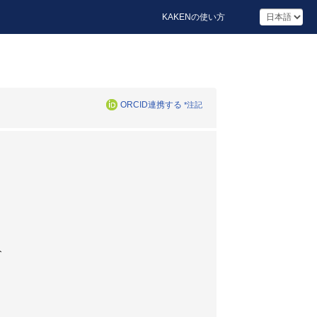
KAKENの使い方
ORCID連携する
*注記
ト