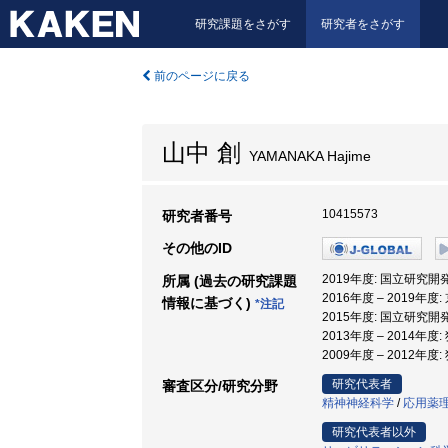
研究課題をさがす
研究者をさがす
前のページに戻る
山中 創
YAMANAKA Hajime
10415573
研究者番号
その他のID
2019年度: 国立研究
所属 (過去の研究課題
2016年度 – 2019年
情報に基づく)
*注記
2015年度: 国立研究
2013年度 – 201
2009年度 – 201
研究代表者
審査区分/研究分野
精神神経科学
/
応用薬
研究代表者以外