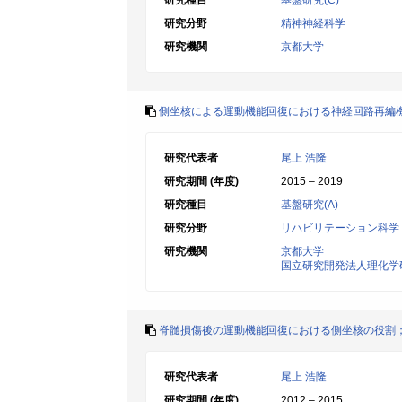
研究種目
基盤研究(C)
研究分野
精神神経科学
研究機関
京都大学
側坐核による運動機能回復における神経回路再編
研究代表者
尾上 浩隆
研究期間 (年度)
2015 – 2019
研究種目
基盤研究(A)
研究分野
リハビリテーション科学
研究機関
京都大学
国立研究開発法人理化学
脊髄損傷後の運動機能回復における側坐核の役割
研究代表者
尾上 浩隆
研究期間 (年度)
2012 – 2015