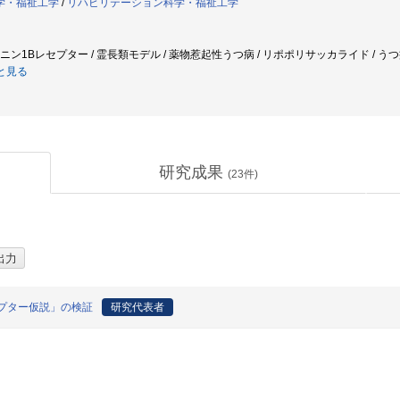
学・福祉工学
/
リハビリテーション科学・福祉工学
ロトニン1Bレセプター / 霊長類モデル / 薬物惹起性うつ病 / リポポリサッカライド / うつ
と見る
研究成果
(
23
件)
プター仮説」の検証
研究代表者