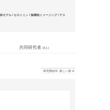
病モデル / セロトニン / 脳機能イメージング / テス
共同研究者
(
8
人)