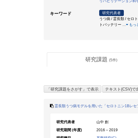
リハビリテーション科
研究代表者
キーワード
うつ病 / 霊長類 / セ
トバッテリー
…
もっ
研究課題
(
5
件)
霊長類うつ病モデルを用いた「セロトニン1Bレセ
研究代表者
山中 創
研究期間 (年度)
2016 – 2019