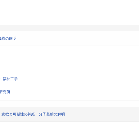
機構の解明
・福祉工学
研究所
；意欲と可塑性の神経・分子基盤の解明