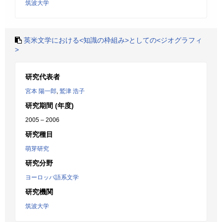
筑波大学
英米文学における<知識の枠組み>としての<ジオグラフィ
>
研究代表者
宮本 陽一郎
,
鷲津 浩子
研究期間 (年度)
2005 – 2006
研究種目
萌芽研究
研究分野
ヨーロッパ語系文学
研究機関
筑波大学