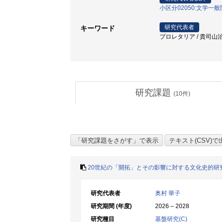
小区分02050:文学一
研究代表者
キーワード
プロレタリア / 貴司山治 
研究課題
(
10
件)
20世紀の「開拓」とその影響に対する文化史的研
研究代表者
奥村 華子
研究期間 (年度)
2026 – 2028
研究種目
基盤研究(C)