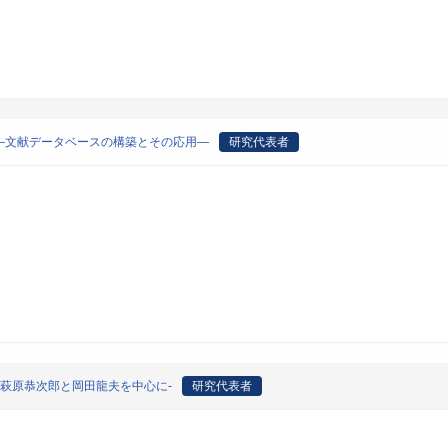
―文献データベースの構築とその応用―
研究代表者
-萩原恭次郎と岡田龍夫を中心に-
研究代表者