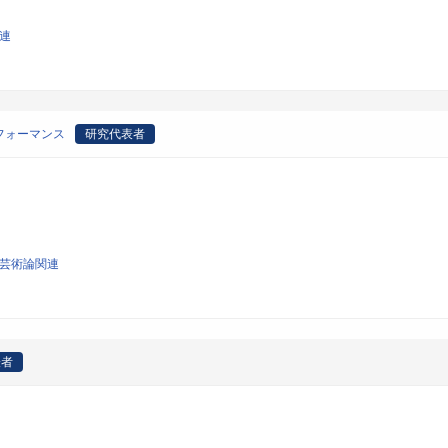
関連
フォーマンス
研究代表者
び芸術論関連
表者