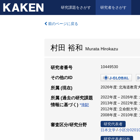
研究課題をさがす
研究者をさがす
前のページに戻る
村田 裕和
Murata Hirokazu
10449530
研究者番号
その他のID
2026年度: 北海道教育
所属 (現在)
2022年度 – 2026年
所属 (過去の研究課題
2013年度 – 2022年
情報に基づく)
*注記
2012年度: 立命館大学,
2008年度 – 2010年度
研究代表者
審査区分/研究分野
日本文学
/
小区分0201
研究代表者以外