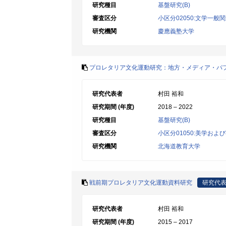
研究種目
基盤研究(B)
審査区分
小区分02050:文学一般
研究機関
慶應義塾大学
プロレタリア文化運動研究：地方・メディア・パ
研究代表者
村田 裕和
研究期間 (年度)
2018 – 2022
研究種目
基盤研究(B)
審査区分
小区分01050:美学およ
研究機関
北海道教育大学
戦前期プロレタリア文化運動資料研究
研究代
研究代表者
村田 裕和
研究期間 (年度)
2015 – 2017