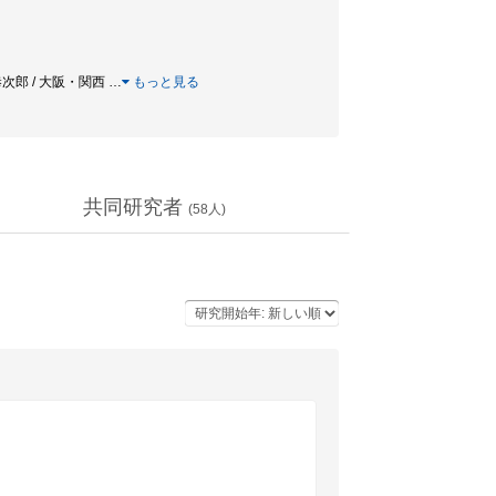
原恭次郎 / 大阪・関西
…
もっと見る
共同研究者
(
58
人)