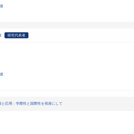
関連
橋
研究代表者
関連
築と応用：学際性と国際性を視座にして