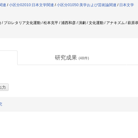
般関連
/
小区分02010:日本文学関連
/
小区分01050:美学および芸術論関連
/
日本文学
/ プロレタリア文化運動 / 松本克平 / 浦西和彦 / 演劇 / 文化運動 / アナキズム / 萩
研究成果
(
48
件)
究