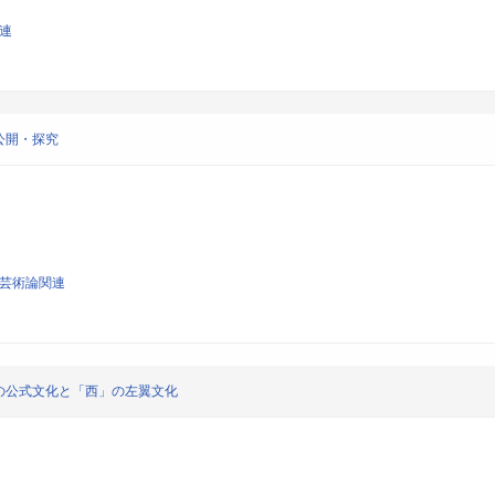
関連
公開・探究
び芸術論関連
の公式文化と「西」の左翼文化