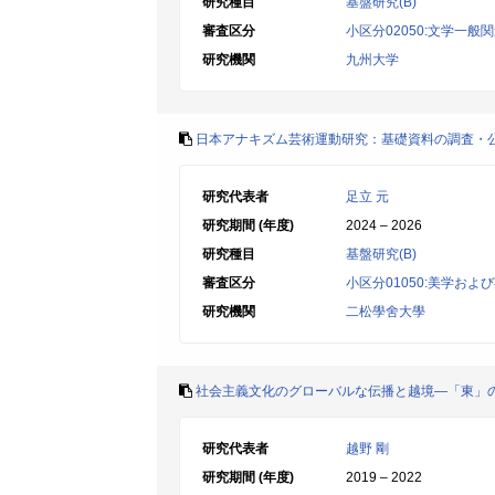
研究種目
基盤研究(B)
審査区分
小区分02050:文学一般
研究機関
九州大学
日本アナキズム芸術運動研究：基礎資料の調査・
研究代表者
足立 元
研究期間 (年度)
2024 – 2026
研究種目
基盤研究(B)
審査区分
小区分01050:美学およ
研究機関
二松學舍大學
社会主義文化のグローバルな伝播と越境―「東」
研究代表者
越野 剛
研究期間 (年度)
2019 – 2022