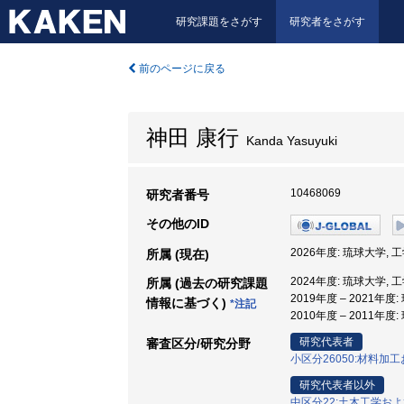
研究課題をさがす
研究者をさがす
前のページに戻る
神田 康行
Kanda Yasuyuki
10468069
研究者番号
その他のID
2026年度: 琉球大学, 
所属 (現在)
2024年度: 琉球大学, 
所属 (過去の研究課題
2019年度 – 2021年度
情報に基づく)
*注記
2010年度 – 2011年度
研究代表者
審査区分/研究分野
小区分26050:材料加
研究代表者以外
中区分22:土木工学お