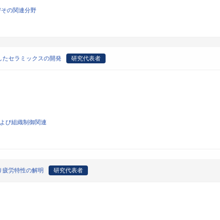
びその関連分野
したセラミックスの開発
研究代表者
工および組織制御関連
り疲労特性の解明
研究代表者