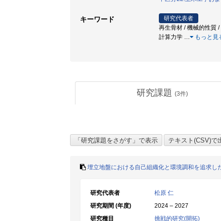
研究代表者
キーワード
再生骨材 / 機械的性質 
計算力学
…
もっと見
研究課題
(
3
件)
埋立地盤における自己組織化と環境調和を追求し
研究代表者
松原 仁
研究期間 (年度)
2024 – 2027
研究種目
挑戦的研究(開拓)