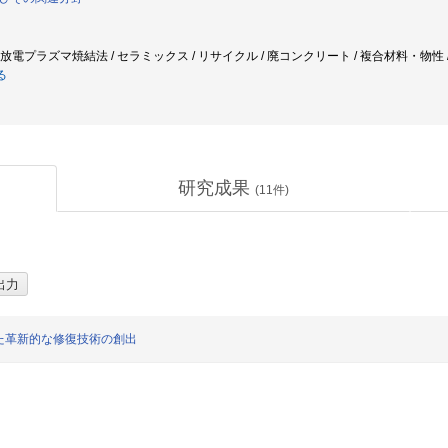
/ 放電プラズマ焼結法 / セラミックス / リサイクル / 廃コンクリート / 複合材料・物性 
る
研究成果
(
11
件)
た革新的な修復技術の創出