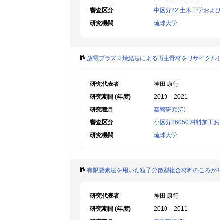
審査区分
中区分22:土木工学およ
研究機関
琉球大学
放電プラズマ焼結法による再生骨材をリサイクル
研究代表者
神田 康行
研究期間 (年度)
2019 – 2021
研究種目
基盤研究(C)
審査区分
小区分26050:材料加
研究機関
琉球大学
有限要素法を用いた粒子分散型複合材料のころが
研究代表者
神田 康行
研究期間 (年度)
2010 – 2011