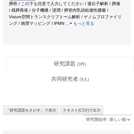
膵癌 / この下も任意で入力してください / 遺伝子解析 / 膵液
/ 残膵再発 / 分子機構 / 浸潤 / 膵管内乳頭粘液性腫瘍 /
Visium空間トランスクリプトーム解析 / ゲノムプロファイリ
ング / 病理マッピング / IPMN
…
もっと見る
研究課題
(
3
件)
共同研究者
(
9
人)