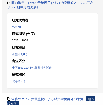
肝細胞癌における予後因子および治療標的としての三次
リンパ組織形成の解析
研究代表者
島田 慎吾
研究期間 (年度)
2025 – 2029
研究種目
基盤研究(C)
審査区分
小区分55020:消化器外科学関連
研究機関
北海道大学
全膵のゲノム異常監視による膵癌術後再発の予測
研究
代表者