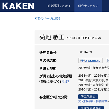
研究課題をさがす
研究者をさがす
前のページに戻る
菊池 敏正
KIKUCHI TOSHIMASA
10516769
研究者番号
その他のID
2026年度: 京都芸術大学
所属 (現在)
2013年度 – 2024年
所属 (過去の研究課題
2015年度: 東京大学,
情報に基づく)
*注記
2012年度: 東京大学,
2010年度 – 2011年
研究代表者
審査区分/研究分野
文化財科学・博物館学
研究代表者以外