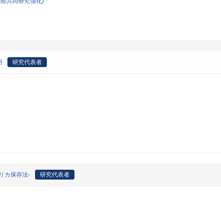
際共同研究強化)
用
研究代表者
リカ保存法-
研究代表者