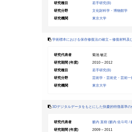
研究種目
若手研究(B)
研究分野
文化財科学・博物館学
研究機関
東京大学
学術標本における保存修復法の確立～修復材料及
研究代表者
菊池 敏正
研究期間 (年度)
2010 – 2012
研究種目
若手研究(B)
研究分野
芸術学・芸術史・芸術一
研究機関
東京大学
3Dデジタルデータをもとにした快慶的特徴基準の
研究代表者
籔内 直樹 (籔内 佐斗司 / 
研究期間 (年度)
2009 – 2011