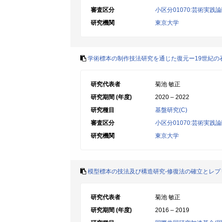
審査区分
小区分01070:芸術実践
研究機関
東京大学
学術標本の制作技法研究を通じた復元ー19世紀の
研究代表者
菊池 敏正
研究期間 (年度)
2020 – 2022
研究種目
基盤研究(C)
審査区分
小区分01070:芸術実践
研究機関
東京大学
模型標本の技法及び構造研究-修復法の確立とレプ
研究代表者
菊池 敏正
研究期間 (年度)
2016 – 2019