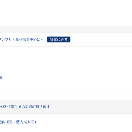
びレプリカ制作法を中心に～
研究代表者
般
作成-快慶とその周辺の形状伝播
藪内 直樹 / 藪内 佐斗司)