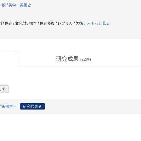
一般
/
美学・美術史
彫刻 / 保存 / 文化財 / 標本 / 保存修復 / レプリカ / 美術
…
もっと見る
研究成果
(
22
件)
学術標本ー
研究代表者