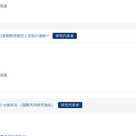
論関連
石膏製数理模型と芸術の連動ー
研究代表者
論関連
リカ保存法-（国際共同研究強化）
研究代表者