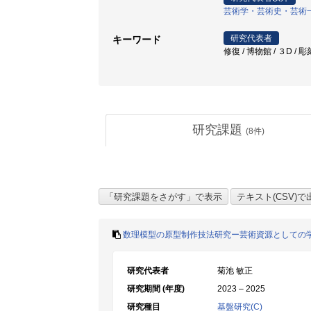
芸術学・芸術史・芸術
研究代表者
キーワード
修復 / 博物館 / ３D / 
研究課題
(
8
件)
数理模型の原型制作技法研究ー芸術資源としての
研究代表者
菊池 敏正
研究期間 (年度)
2023 – 2025
研究種目
基盤研究(C)