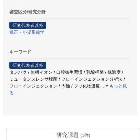
審査区分/研究分野
研究代表者以外
矯正・小児系歯学
キーワード
研究代表者以外
タンパク / 無機イオン / 口腔衛生習慣 / 乳酸桿菌 / 低濃度 /
ミュータンスレンサ球菌 / フローインジェクション分析法 /
フローインジェクション / う蝕 / フッ化物濃度
…
もっと見
る
研究課題
(
1
件)