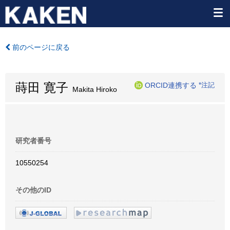
前のページに戻る
蒔田 寛子
ORCID連携する
*注記
Makita Hiroko
研究者番号
10550254
その他のID