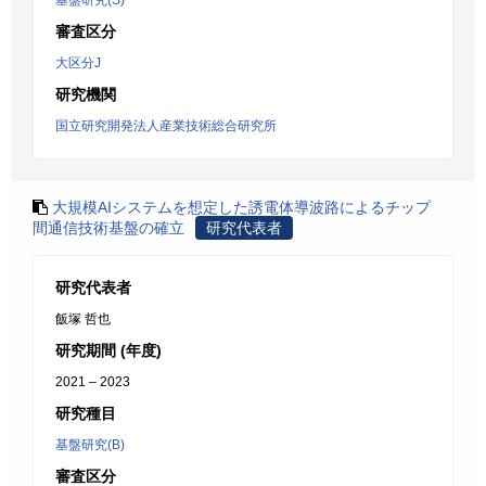
基盤研究(S)
審査区分
大区分J
研究機関
国立研究開発法人産業技術総合研究所
大規模AIシステムを想定した誘電体導波路によるチップ
間通信技術基盤の確立
研究代表者
研究代表者
飯塚 哲也
研究期間 (年度)
2021 – 2023
研究種目
基盤研究(B)
審査区分