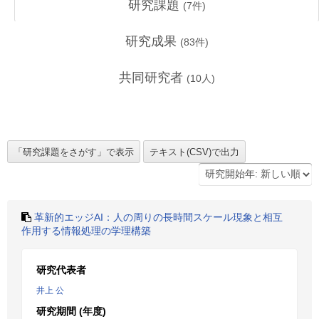
研究課題
(
7
件)
研究成果
(
83
件)
共同研究者
(
10
人)
革新的エッジAI：人の周りの長時間スケール現象と相互
作用する情報処理の学理構築
研究代表者
井上 公
研究期間 (年度)