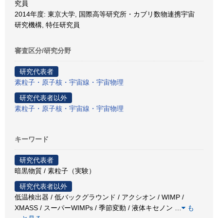
究員
2014年度: 東京大学, 国際高等研究所・カブリ数物連携宇宙
研究機構, 特任研究員
審査区分/研究分野
研究代表者
素粒子・原子核・宇宙線・宇宙物理
研究代表者以外
素粒子・原子核・宇宙線・宇宙物理
キーワード
研究代表者
暗黒物質 / 素粒子（実験）
研究代表者以外
低温検出器 / 低バックグラウンド / アクシオン / WIMP /
XMASS / スーパーWIMPs / 季節変動 / 液体キセノン
…
も