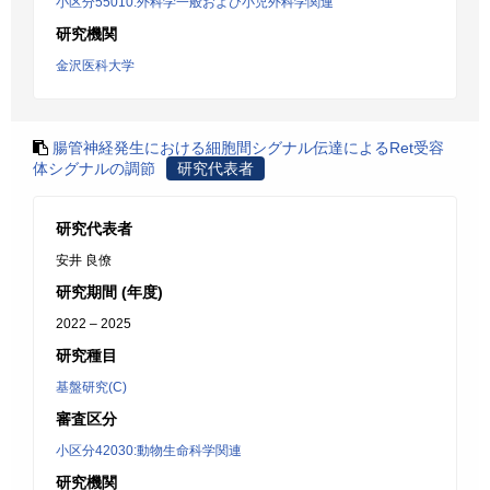
小区分55010:外科学一般および小児外科学関連
研究機関
金沢医科大学
腸管神経発生における細胞間シグナル伝達によるRet受容
体シグナルの調節
研究代表者
研究代表者
安井 良僚
研究期間 (年度)
2022 – 2025
研究種目
基盤研究(C)
審査区分
小区分42030:動物生命科学関連
研究機関