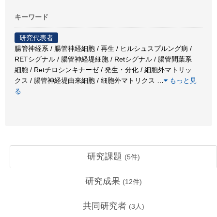
キーワード
研究代表者
腸管神経系 / 腸管神経細胞 / 再生 / ヒルシュスプルング病 /
RETシグナル / 腸管神経堤細胞 / Retシグナル / 腸管間葉系
細胞 / Retチロシンキナーゼ / 発生・分化 / 細胞外マトリッ
クス / 腸管神経堤由来細胞 / 細胞外マトリクス
…
もっと見
る
研究課題
(
5
件)
研究成果
(
12
件)
共同研究者
(
3
人)