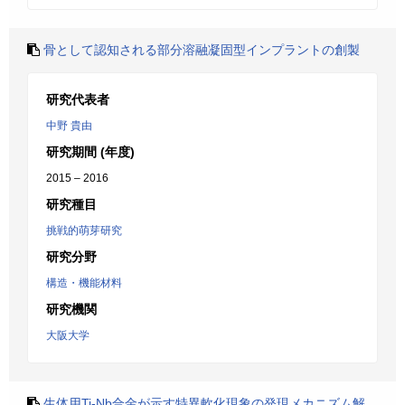
骨として認知される部分溶融凝固型インプラントの創製
研究代表者
中野 貴由
研究期間 (年度)
2015 – 2016
研究種目
挑戦的萌芽研究
研究分野
構造・機能材料
研究機関
大阪大学
生体用Ti-Nb合金が示す特異軟化現象の発現メカニズム解