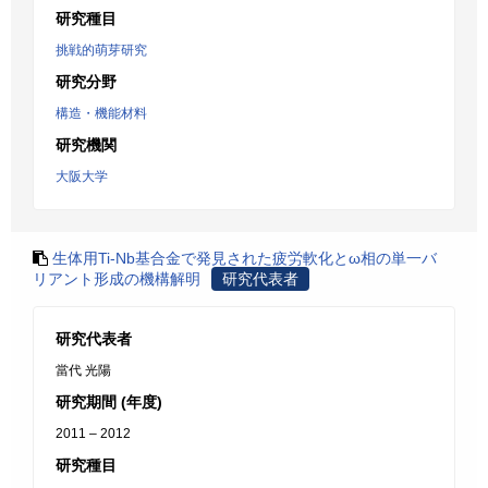
研究種目
挑戦的萌芽研究
研究分野
構造・機能材料
研究機関
大阪大学
生体用Ti-Nb基合金で発見された疲労軟化とω相の単一バ
リアント形成の機構解明
研究代表者
研究代表者
當代 光陽
研究期間 (年度)
2011 – 2012
研究種目