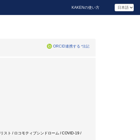
KAKENの使い方
ORCID連携する
*注記
チェックリスト / ロコモティブシンドローム / COVID-19 /