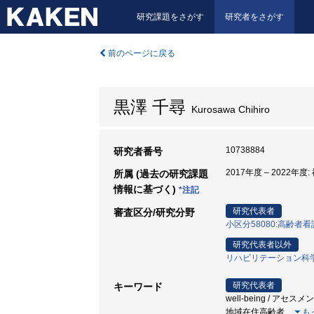
研究課題をさがす
研究者をさがす
前のページに戻る
黒澤 千尋
Kurosawa Chihiro
10738884
研究者番号
2017年度 – 2022
所属 (過去の研究課題
情報に基づく)
*注記
研究代表者
審査区分/研究分野
小区分58080:高齢
研究代表者以外
リハビリテーション科
研究代表者
キーワード
well-being / アセス
地域在住高齢者
…
も