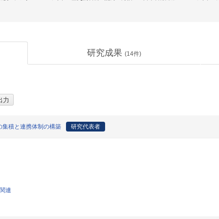
研究成果
(
14
件)
の集積と連携体制の構築
研究代表者
論関連