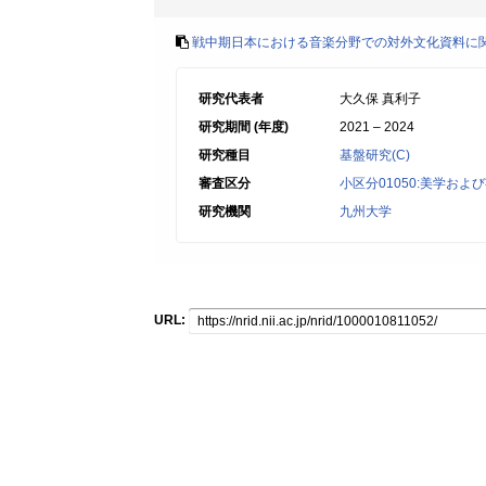
戦中期日本における音楽分野での対外文化資料に
研究代表者
大久保 真利子
研究期間 (年度)
2021 – 2024
研究種目
基盤研究(C)
審査区分
小区分01050:美学およ
研究機関
九州大学
URL: