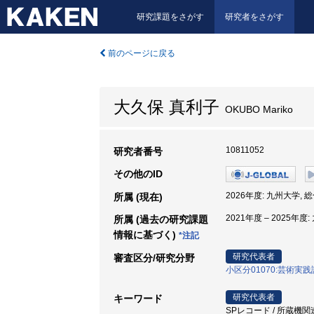
研究課題をさがす
研究者をさがす
前のページに戻る
大久保 真利子
OKUBO Mariko
10811052
研究者番号
その他のID
2026年度: 九州大学,
所属 (現在)
2021年度 – 2025年
所属 (過去の研究課題
情報に基づく)
*注記
研究代表者
審査区分/研究分野
小区分01070:芸術実
研究代表者
キーワード
SPレコード / 所蔵機関連