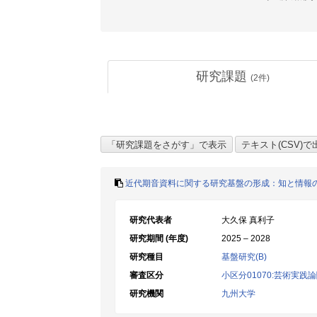
研究課題
(
2
件)
近代期音資料に関する研究基盤の形成：知と情報
研究代表者
大久保 真利子
研究期間 (年度)
2025 – 2028
研究種目
基盤研究(B)
審査区分
小区分01070:芸術実践
研究機関
九州大学