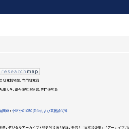
 総合研究博物館, 専門研究員
度: 九州大学, 総合研究博物館, 専門研究員
践論関連
/
小区分01050:美学および芸術論関連
携 / デジタルアーカイブ / 歴史的音源 / 記録 / 発信 / 『日本音楽集』 / アーカイブ /