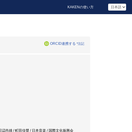
KAKENの使い方
ORCID連携する
*注記
 田辺尚雄 / 町田佳聲 / 日本音楽 / 国際文化振興会