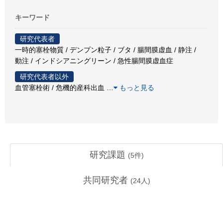
キーワード
研究代表者
一時的塞栓物質 / デンプン粒子 / ブタ / 腸間膜虚血 / 静注 /
動注 / インドシアニングリーン / 急性腸間膜虚血症
研究代表者以外
血管塞栓術 / 危機的産科出血
…
もっと見る
研究課題
(
5
件)
共同研究者
(
24
人)