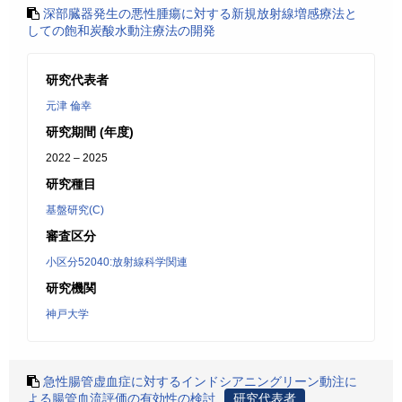
深部臓器発生の悪性腫瘍に対する新規放射線増感療法と
しての飽和炭酸水動注療法の開発
研究代表者
元津 倫幸
研究期間 (年度)
2022 – 2025
研究種目
基盤研究(C)
審査区分
小区分52040:放射線科学関連
研究機関
神戸大学
急性腸管虚血症に対するインドシアニングリーン動注に
よる腸管血流評価の有効性の検討
研究代表者