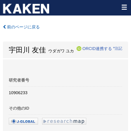
前のページに戻る
宇田川 友佳
ORCID連携する
*注記
ウダガワ ユカ
研究者番号
10906233
その他のID