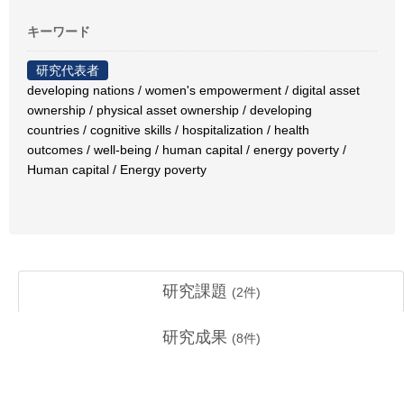
キーワード
研究代表者
developing nations / women's empowerment / digital asset
ownership / physical asset ownership / developing
countries / cognitive skills / hospitalization / health
outcomes / well-being / human capital / energy poverty /
Human capital / Energy poverty
研究課題
(
2
件)
研究成果
(
8
件)