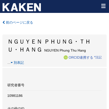
前のページに戻る
ＮＧＵＹＥＮ ＰＨＵＮＧ・ＴＨ
Ｕ・ＨＡＮＧ
NGUYEN Phung Thu Hang
ORCID連携する
*注記
…
別表記
研究者番号
10981186
その他のID