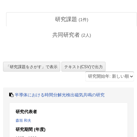
研究課題
(
1
件)
共同研究者
(
2
人)
半導体における時間分解光検出磁気共鳴の研究
研究代表者
森垣 和夫
研究期間 (年度)