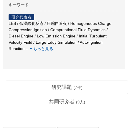
キーワード
研究代表者
LES / 低温酸化反応 / 圧縮自着火 / Homogeneous Charge
Compression Ignition / Computational Fluid Dynamics /
Diesel Engine / Low Emission Engine / Initial Turbulent
Velocity Field / Large Eddy Simulation / Auto-Ignition
Reaction
…
もっと見る
研究課題
(
7
件)
共同研究者
(
9
人)