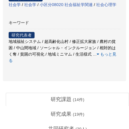
社会学
/
社会学
/
小区分08020:社会福祉学関連
/
社会心理学
キーワード
研究代表者
地域福祉システム / 超高齢化山村 / 修正拡大家族 / 農村の貧
困 / 中山間地域 / ソーシャル・インクルージョン / 相対的は
く奪 / 貧困の可視化 / 地域ミニマム / 生活様式
…
もっと見
る
研究課題
(
14
件)
研究成果
(
19
件)
共同研究者