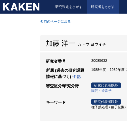
研究課題をさがす
研究者をさがす
前のページに戻る
加藤 洋一
カトウ ヨウイチ
20085632
研究者番号
1988年度 – 1989年
所属 (過去の研究課題
情報に基づく)
*注記
研究代表者以外
審査区分/研究分野
園芸・造園学
研究代表者以外
キーワード
種子熱処理 / 種子伝搬 /