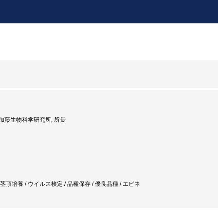
度: 加藤生物科学研究所, 所長
 茎頂培養 / ウイルス検定 / 品種保存 / 優良品種 / エビネ