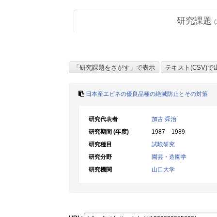
研究課題
(
日本産エビネの優良品種の絶滅防止とその対策
研究代表者
加古 舜治
研究期間 (年度)
1987 – 1989
研究種目
試験研究
研究分野
園芸・造園学
研究機関
山口大学