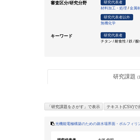
研究代表者
審査区分/研究分野
材料加工・処理
/
金属
研究代表者以外
無機化学
研究代表者
キーワード
チタン / 耐食性 / 鉄 /
研究課題
(
光機能電極構築のための疎水場界面・ポルフィリ