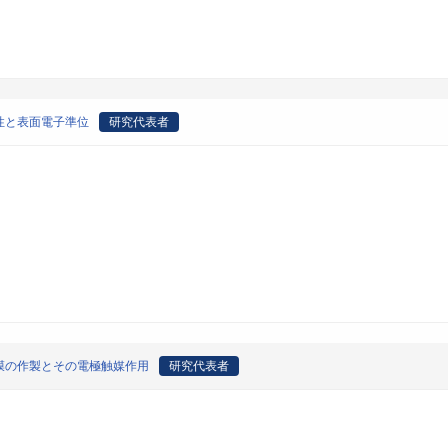
性と表面電子準位
研究代表者
膜の作製とその電極触媒作用
研究代表者