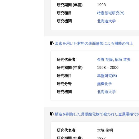
研究期間 (年度)
1998
研究種目
特定領域研究(A)
研究機関
北海道大学
炭素を用いた材料の表面修飾による機能の向上
研究代表者
金野 英隆
,
稲垣 道夫
研究期間 (年度)
1998 – 2000
研究種目
基盤研究(B)
研究分野
無機化学
研究機関
北海道大学
構造を制御した薄膜酸化物で被われた金属電極で
研究代表者
大塚 俊明
研究期間 (年度)
1997