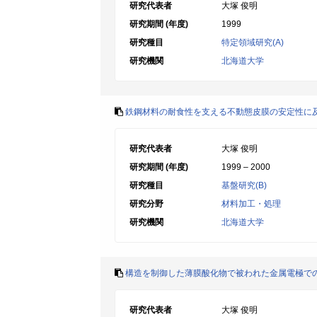
研究代表者
大塚 俊明
研究期間 (年度)
1999
研究種目
特定領域研究(A)
研究機関
北海道大学
鉄鋼材料の耐食性を支える不動態皮膜の安定性に
研究代表者
大塚 俊明
研究期間 (年度)
1999 – 2000
研究種目
基盤研究(B)
研究分野
材料加工・処理
研究機関
北海道大学
構造を制御した薄膜酸化物で被われた金属電極で
研究代表者
大塚 俊明