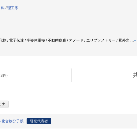
材料
/
理工系
 酸化物 / 電子伝達 / 半導体電極 / 不動態皮膜 / アノード / エリプソメトリー / 紫外光
…
13
件)
ン化合物分子膜
研究代表者