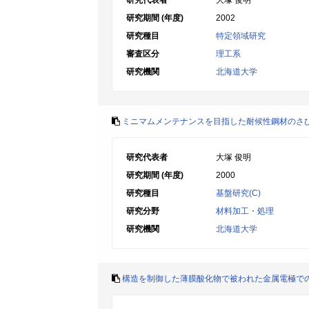
研究代表者
大塚 俊明
研究期間 (年度)
2002
研究種目
特定領域研究
審査区分
理工系
研究機関
北海道大学
ミニマムメンテナンスを目指した耐候性鋼材のさ
研究代表者
大塚 俊明
研究期間 (年度)
2000
研究種目
基盤研究(C)
研究分野
材料加工・処理
研究機関
北海道大学
構造を制御した薄膜酸化物で被われた金属電極で