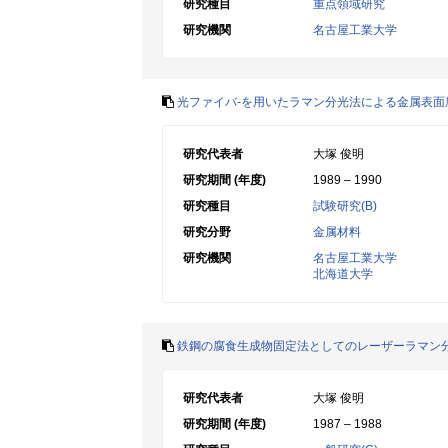
研究種目
重点領域研究
研究機関
名古屋工業大学
光ファイバ-を用いたラマン分光法による金属表
研究代表者
大塚 俊明
研究期間 (年度)
1989 – 1990
研究種目
試験研究(B)
研究分野
金属材料
研究機関
名古屋工業大学
北海道大学
鉄鋼の腐食生成物固定法としてのレーザーラマン
研究代表者
大塚 俊明
研究期間 (年度)
1987 – 1988