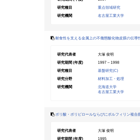
研究種目
重点領域研究
研究機関
名古屋工業大学
耐食性を支える金属上の不働態酸化物皮膜の伝導
研究代表者
大塚 俊明
研究期間 (年度)
1997 – 1998
研究種目
基盤研究(C)
研究分野
材料加工・処理
研究機関
北海道大学
名古屋工業大学
ポリ酸・ポリピロールならびにポルフィリン複合
研究代表者
大塚 俊明
研究期間 (年度)
1995