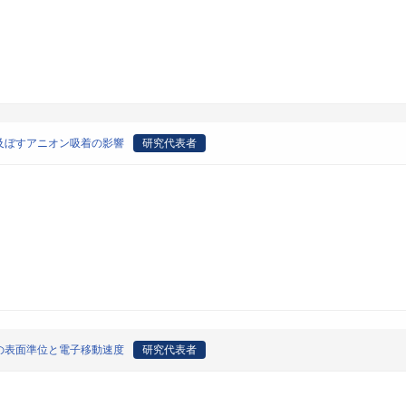
及ぼすアニオン吸着の影響
研究代表者
の表面準位と電子移動速度
研究代表者