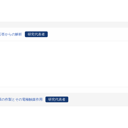
応答からの解析
研究代表者
膜の作製とその電極触媒作用
研究代表者