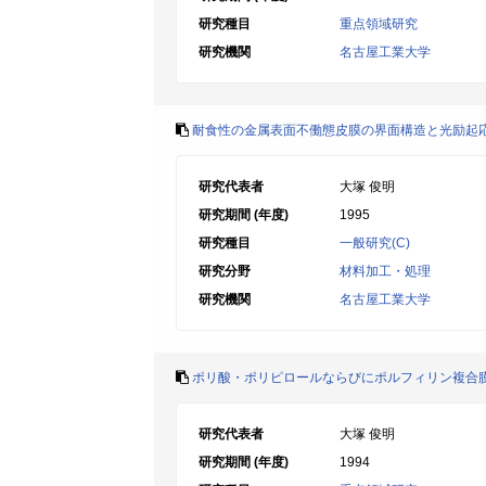
研究種目
重点領域研究
研究機関
名古屋工業大学
耐食性の金属表面不働態皮膜の界面構造と光励起
研究代表者
大塚 俊明
研究期間 (年度)
1995
研究種目
一般研究(C)
研究分野
材料加工・処理
研究機関
名古屋工業大学
ポリ酸・ポリピロールならびにポルフィリン複合
研究代表者
大塚 俊明
研究期間 (年度)
1994