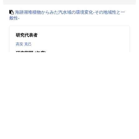
海跡湖堆積物からみた汽水域の環境変化-その地域性と一
般性-
研究代表者
高安 克己
研究期間 (年度)
1995 – 1997
研究種目
基盤研究(A)
研究分野
広領域
研究機関
島根大学