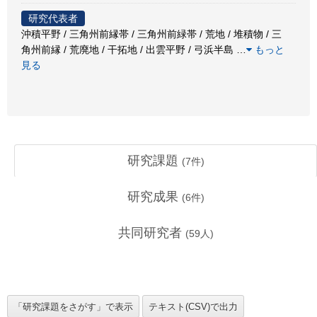
研究代表者
沖積平野 / 三角州前縁帯 / 三角州前緑帯 / 荒地 / 堆積物 / 三
角州前縁 / 荒廃地 / 干拓地 / 出雲平野 / 弓浜半島
…
もっと
見る
研究課題
(
7
件)
研究成果
(
6
件)
共同研究者
(
59
人)