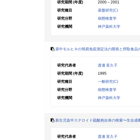
研究期間 (年度)
2000 – 2001
研究種目
基盤研究(C)
研究分野
病態検査学
研究機関
神戸薬科大学
尿中モルヒネの簡易免疫測定法の開発と摂取食品
研究代表者
渡邊 富久子
研究期間 (年度)
1995
研究種目
一般研究(C)
研究分野
病態検査学
研究機関
神戸薬科大学
新生児血中ステロイド硫酸抱合体の検索〜生合成
研究代表者
渡邊 富久子