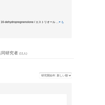
a / EIA / 16-dehydropregnenolone / エストリオール
…
も
共同研究者
(
11
人)