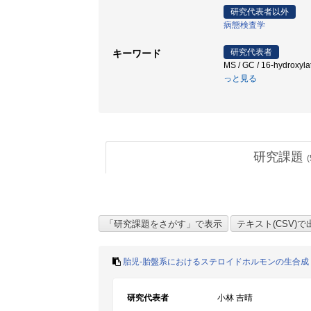
研究代表者以外
病態検査学
研究代表者
キーワード
MS / GC / 16-hydroxyl
っと見る
研究課題
(
胎児-胎盤系におけるステロイドホルモンの生合成
研究代表者
小林 吉晴