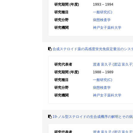
研究期間 (年度)
1993 – 1994
研究種目
一般研究(C)
研究分野
病態検査学
研究機関
神戸女子薬科大学
合成ステロイド薬の高感度蛍光免疫定量法のシス
研究代表者
渡邊 富久子 (渡辺 富久子
研究期間 (年度)
1988 – 1989
研究種目
一般研究(C)
研究分野
病態検査学
研究機関
神戸女子薬科大学
19-ノル型ステロイドの生合成機序の解明とその
研究代表者
渡邊 富久子 (渡辺 富久子