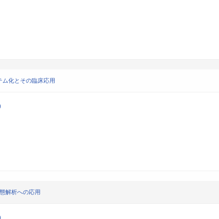
テム化とその臨床応用
)
病態解析への応用
)