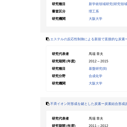
研究種目
新学術領域研究(研究領域
審査区分
理工系
研究機関
大阪大学
エステルの反応性制御による新規で直接的な炭素
研究代表者
馬場 章夫
研究期間 (年度)
2012 – 2015
研究種目
基盤研究(B)
研究分野
合成化学
研究機関
大阪大学
不斉イオン対形成を鍵とした炭素ー炭素結合形成
研究代表者
馬場 章夫
研究期間 (年度)
2011 – 2012