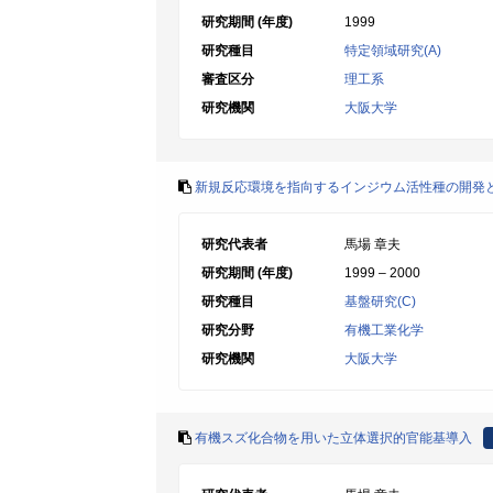
研究期間 (年度)
1999
研究種目
特定領域研究(A)
審査区分
理工系
研究機関
大阪大学
新規反応環境を指向するインジウム活性種の開発
研究代表者
馬場 章夫
研究期間 (年度)
1999 – 2000
研究種目
基盤研究(C)
研究分野
有機工業化学
研究機関
大阪大学
有機スズ化合物を用いた立体選択的官能基導入