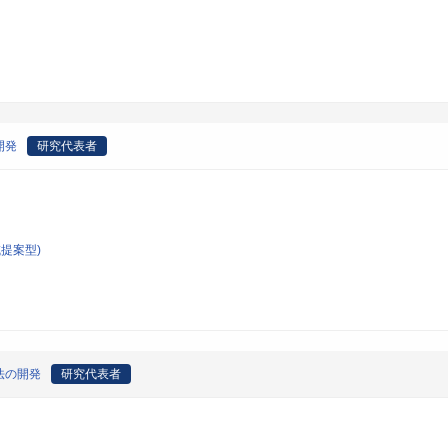
開発
研究代表者
提案型)
法の開発
研究代表者