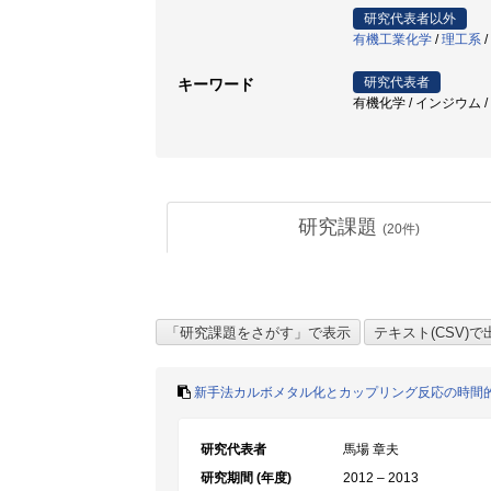
研究代表者以外
有機工業化学
/
理工系
/
研究代表者
キーワード
有機化学 / インジウム /
研究課題
(
20
件)
新手法カルボメタル化とカップリング反応の時間
研究代表者
馬場 章夫
研究期間 (年度)
2012 – 2013