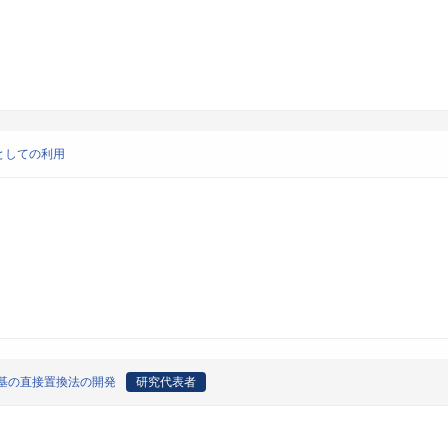
としての利用
基の直接置換法の開発
研究代表者