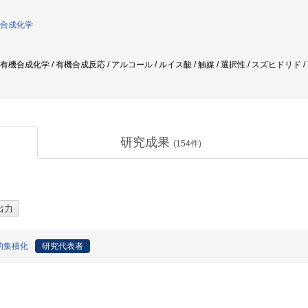
合成化学
 有機合成化学 / 有機合成反応 / アルコール / ルイス酸 / 触媒 / 選択性 / スズヒドリド 
研究成果
(
154
件)
的集積化
研究代表者