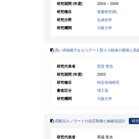
研究期間 (年度)
2004 – 2006
研究種目
基盤研究(B)
研究分野
合成化学
研究機関
大阪大学
高い求核能力をもつアート型スズ錯体の開発と高
研究代表者
芝田 育也
研究期間 (年度)
2003
研究種目
特定領域研究
審査区分
理工系
研究機関
大阪大学
高配位エノラートの反応制御と触媒化設計
研
研究代表者
馬場 章夫