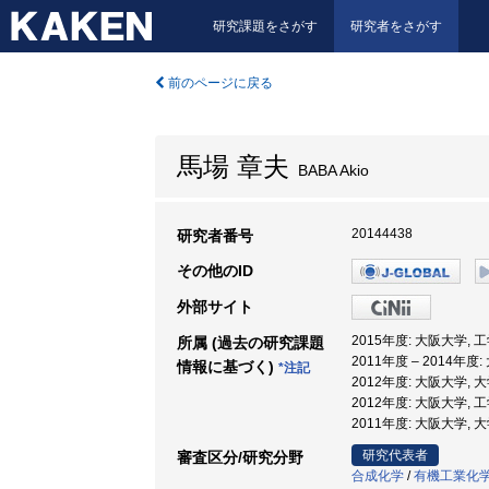
研究課題をさがす
研究者をさがす
前のページに戻る
馬場 章夫
BABA Akio
20144438
研究者番号
その他のID
外部サイト
2015年度: 大阪大学,
所属 (過去の研究課題
2011年度 – 2014年度
情報に基づく)
*注記
2012年度: 大阪大学,
2012年度: 大阪大学, 
2011年度: 大阪大学,
研究代表者
審査区分/研究分野
合成化学
/
有機工業化