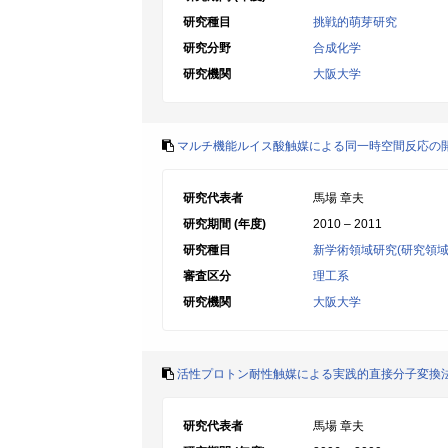
研究種目
挑戦的萌芽研究
研究分野
合成化学
研究機関
大阪大学
マルチ機能ルイス酸触媒による同一時空間反応の
研究代表者
馬場 章夫
研究期間 (年度)
2010 – 2011
研究種目
新学術領域研究(研究領域
審査区分
理工系
研究機関
大阪大学
活性プロトン耐性触媒による実践的直接分子変換
研究代表者
馬場 章夫