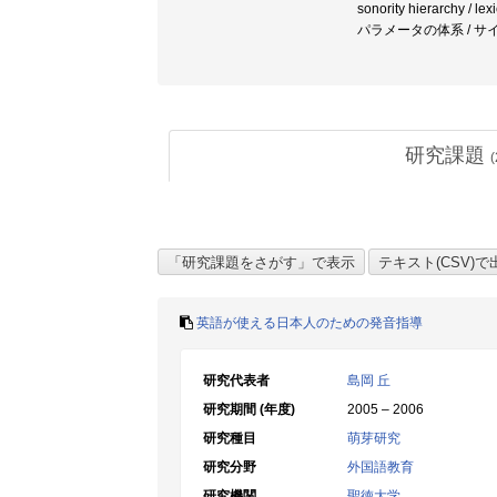
sonority hierarchy / le
パラメータの体系 / サ
研究課題
(
英語が使える日本人のための発音指導
研究代表者
島岡 丘
研究期間 (年度)
2005 – 2006
研究種目
萌芽研究
研究分野
外国語教育
研究機関
聖徳大学