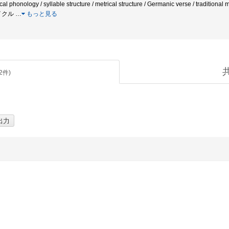
xical phonology / syllable structure / metrical structure / Germanic verse / tradi
イクル
…
もっと見る
2
件)