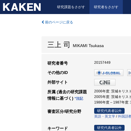
研究課題をさがす
研究者をさがす
前のページに戻る
三上 司
MIKAMI Tsukasa
20157449
研究者番号
その他のID
外部サイト
2006年度: 茨城キリ
所属 (過去の研究課題
2005年度: 茨城キリス
情報に基づく)
*注記
1986年度 – 1987年
研究代表者以外
審査区分/研究分野
英語・英文学
/
外国語
研究代表者以外
キーワード