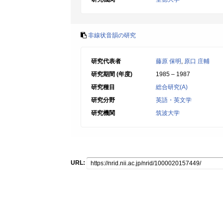
非線状音韻の研究
研究代表者
藤原 保明
,
原口 庄輔
研究期間 (年度)
1985 – 1987
研究種目
総合研究(A)
研究分野
英語・英文学
研究機関
筑波大学
URL: