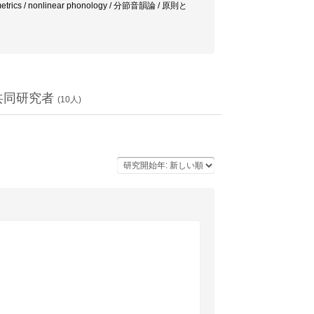
tional metrics / nonlinear phonology / 分節音韻論 / 原則と
共同研究者
(
10
人)