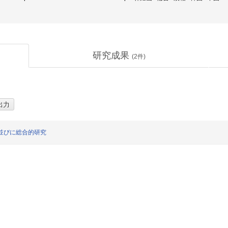
研究成果
(
2
件)
並びに総合的研究