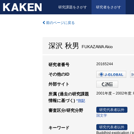
研究課題をさがす
研究者をさがす
前のページに戻る
深沢 秋男
FUKAZAWA Akio
20165244
研究者番号
その他のID
外部サイト
2001年度 – 2002年度
所属 (過去の研究課題
情報に基づく)
*注記
研究代表者以外
審査区分/研究分野
国文学
研究代表者以外
キーワード
Buddhist explication