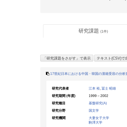
研究課題
(
1
件)
17世紀日本における中国・韓国の漢籍受容の分析
研究代表者
江本 裕
,
冨士 昭雄
研究期間 (年度)
1999 – 2002
研究種目
基盤研究(A)
研究分野
国文学
研究機関
大妻女子大学
駒澤大学