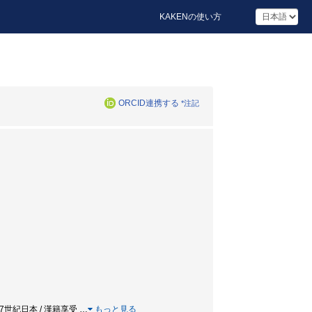
KAKENの使い方
ORCID連携する
*注記
 中国 / 17世紀日本 / 漢籍享受
…
もっと見る