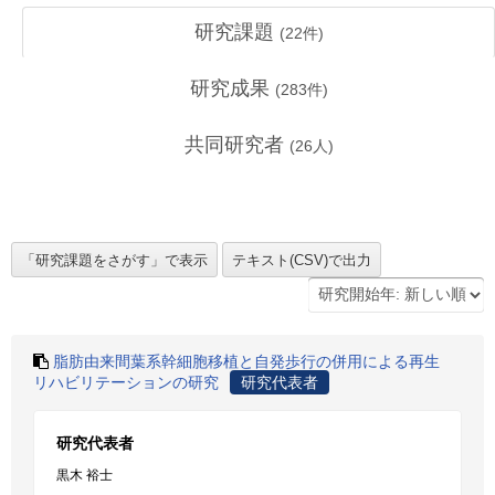
研究課題
(
22
件)
研究成果
(
283
件)
共同研究者
(
26
人)
脂肪由来間葉系幹細胞移植と自発歩行の併用による再生
リハビリテーションの研究
研究代表者
研究代表者
黒木 裕士