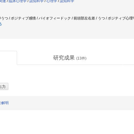
学関連
/
臨床心理学
/
認知科学
/
心理学
/
認知科学
うつ / ポジティブ感情 / バイオフィードック / 前頭部左右差 / うつ / ポジティブ心理
る
研究成果
(
13
件)
の解明