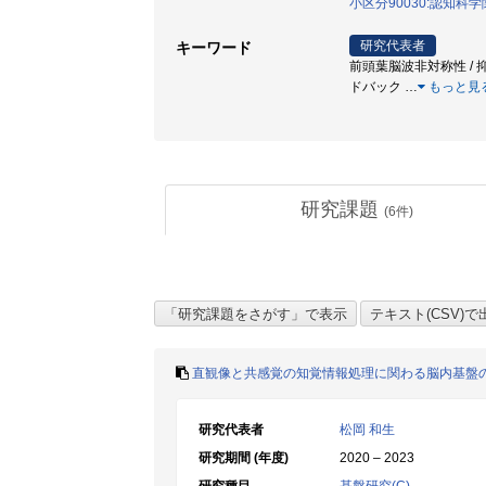
小区分90030:認知科
研究代表者
キーワード
前頭葉脳波非対称性 / 抑
ドバック
…
もっと見
研究課題
(
6
件)
直観像と共感覚の知覚情報処理に関わる脳内基盤
研究代表者
松岡 和生
研究期間 (年度)
2020 – 2023