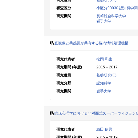
研究種目
基盤研究(C)
審査区分
小区分90030:認知科学
研究機関
長崎総合科学大学
岩手大学
直観像と共感覚が共有する脳内情報処理機構
研究代表者
松岡 和生
研究期間 (年度)
2015 – 2017
研究種目
基盤研究(C)
研究分野
認知科学
研究機関
岩手大学
臨床心理学における非対面式スーパーヴィジョン
研究代表者
織田 信男
研究期間 (年度)
2015 – 2019