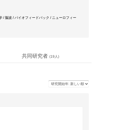
学 / 脳波 / バイオフィードバック / ニューロフィー
共同研究者
(
19
人)