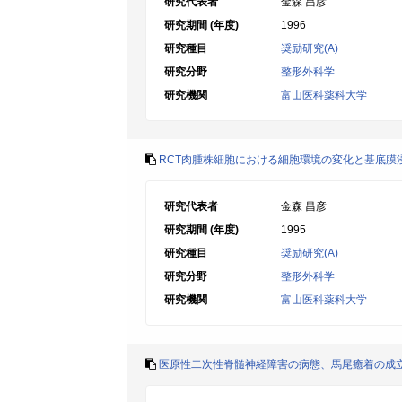
研究代表者
金森 昌彦
研究期間 (年度)
1996
研究種目
奨励研究(A)
研究分野
整形外科学
研究機関
富山医科薬科大学
RCT肉腫株細胞における細胞環境の変化と基底膜
研究代表者
金森 昌彦
研究期間 (年度)
1995
研究種目
奨励研究(A)
研究分野
整形外科学
研究機関
富山医科薬科大学
医原性二次性脊髄神経障害の病態、馬尾癒着の成