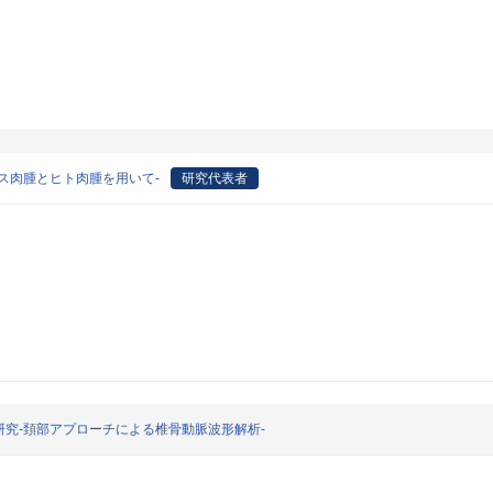
ス肉腫とヒト肉腫を用いて-
研究代表者
究-頚部アプローチによる椎骨動脈波形解析-