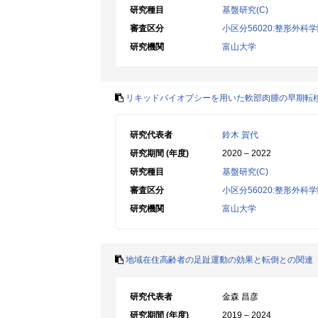
研究種目
基盤研究(C)
審査区分
小区分56020:整形外科
研究機関
富山大学
リキッドバイオプシーを用いた軟部肉腫の早期転
研究代表者
鈴木 賀代
研究期間 (年度)
2020 – 2022
研究種目
基盤研究(C)
審査区分
小区分56020:整形外科
研究機関
富山大学
地域在住高齢者の足趾運動の効果と転倒との関連
研究代表者
金森 昌彦
研究期間 (年度)
2019 – 2024