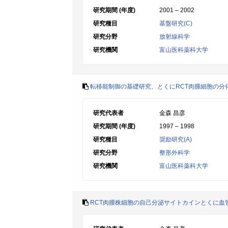
研究期間 (年度)
2001 – 2002
研究種目
基盤研究(C)
研究分野
放射線科学
研究機関
富山医科薬科大学
転移能制御の基礎研究、とくにRCT肉腫細胞の分
研究代表者
金森 昌彦
研究期間 (年度)
1997 – 1998
研究種目
奨励研究(A)
研究分野
整形外科学
研究機関
富山医科薬科大学
RCT肉腫株細胞の自己分泌サイトカインとくに血