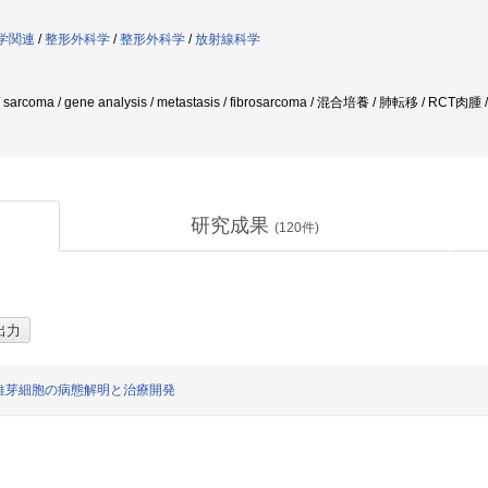
科学関連
/
整形外科学
/
整形外科学
/
放射線科学
on / sarcoma / gene analysis / metastasis / fibrosarcoma / 混合培養 / 肺転移 
研究成果
(
120
件)
維芽細胞の病態解明と治療開発