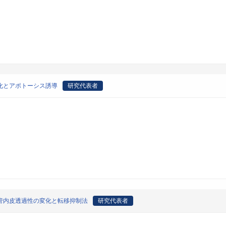
化とアポトーシス誘導
研究代表者
管内皮透過性の変化と転移抑制法
研究代表者