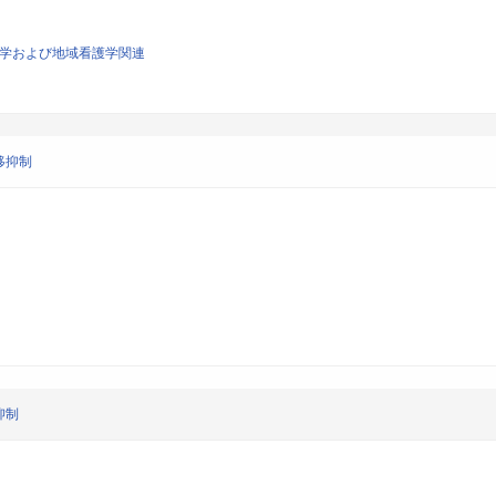
看護学および地域看護学関連
移抑制
抑制