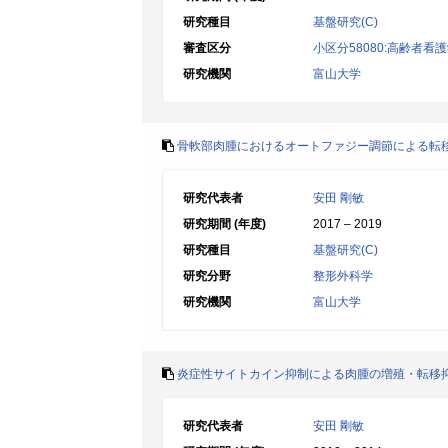
研究種目
基盤研究(C)
審査区分
小区分58080:高齢者
研究機関
富山大学
骨軟部肉腫におけるオートファジー調節による転
研究代表者
安田 剛敏
研究期間 (年度)
2017 – 2019
研究種目
基盤研究(C)
研究分野
整形外科学
研究機関
富山大学
炎症性サイトカイン抑制による肉腫の増殖・転移
研究代表者
安田 剛敏