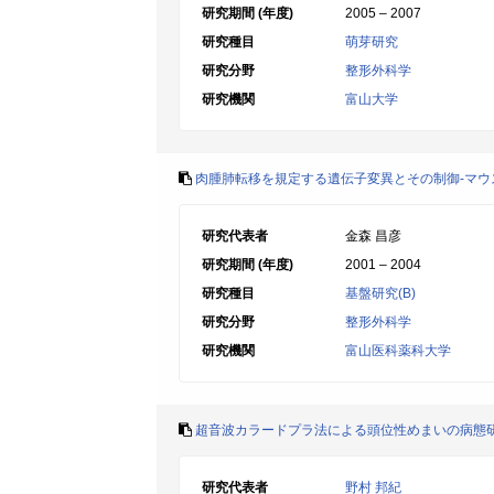
研究期間 (年度)
2005 – 2007
研究種目
萌芽研究
研究分野
整形外科学
研究機関
富山大学
肉腫肺転移を規定する遺伝子変異とその制御-マウ
研究代表者
金森 昌彦
研究期間 (年度)
2001 – 2004
研究種目
基盤研究(B)
研究分野
整形外科学
研究機関
富山医科薬科大学
超音波カラードプラ法による頭位性めまいの病態研
研究代表者
野村 邦紀