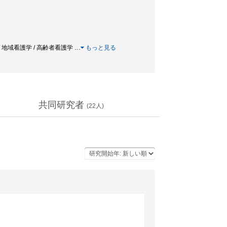
/ RCT肉腫 / 地域看護学 / 高齢者看護学
…
もっと見る
共同研究者
(
22
人)