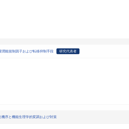
浸潤能規制因子および転移抑制手段
研究代表者
立機序と機能生理学的変調および対策