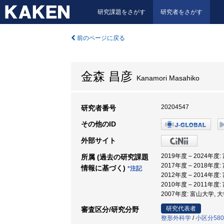
研究課題をさがす
研究者をさがす
前のページに戻る
金森 昌彦
Kanamori Masahiko
20204547
研究者番号
その他のID
外部サイト
2019年度 – 2024年
所属 (過去の研究課題
2017年度 – 2018年
情報に基づく)
*注記
2012年度 – 2014年
2010年度 – 2011年
2007年度: 富山大学,
研究代表者
審査区分/研究分野
整形外科学
/
小区分58