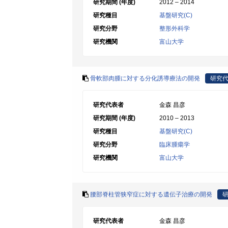
研究期間 (年度)
2012 – 2014
研究種目
基盤研究(C)
研究分野
整形外科学
研究機関
富山大学
骨軟部肉腫に対する分化誘導療法の開発
研究
研究代表者
金森 昌彦
研究期間 (年度)
2010 – 2013
研究種目
基盤研究(C)
研究分野
臨床腫瘍学
研究機関
富山大学
腰部脊柱管狭窄症に対する遺伝子治療の開発
研究代表者
金森 昌彦