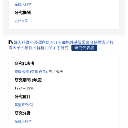
産婦人科学
研究機関
九州大学
婦人科微小浸潤癌における細胞外基質蛋白分解酵素と接
着因子の動作の解析に関する研究
研究代表者
研究代表者
齋藤 俊章 (斎藤 俊章)
, 平川 俊夫
研究期間 (年度)
1994 – 1996
研究種目
基盤研究(C)
研究分野
産婦人科学