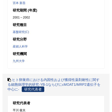
宮本 新吾
研究期間 (年度)
2001 – 2002
研究種目
基盤研究(C)
研究分野
産婦人科学
研究機関
九州大学
ヒト卵巣癌における内因性および獲得性薬剤耐性に関す
る細胞病理学的研究-YB-1ならびにcMOAT1/MRP2遺伝子を
中心に-
研究代表者
研究代表者
平川 俊夫