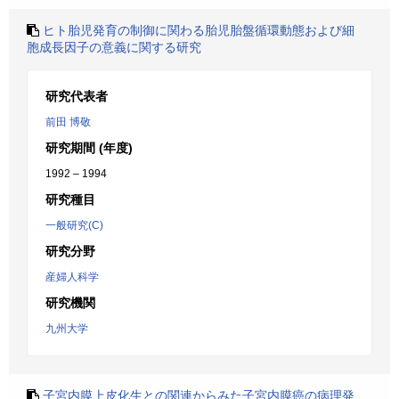
ヒト胎児発育の制御に関わる胎児胎盤循環動態および細
胞成長因子の意義に関する研究
研究代表者
前田 博敬
研究期間 (年度)
1992 – 1994
研究種目
一般研究(C)
研究分野
産婦人科学
研究機関
九州大学
子宮内膜上皮化生との関連からみた子宮内膜癌の病理発